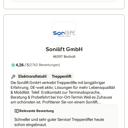
Schwerpunkt darin, Menschen mit Gehbehinderung das
Leben zu erleichtern. Rehabitat ist ein regionaler Anbieter in
Nordrhein-Westfalen, weshalb wir Ihnen aufgrund des
begrenzten Einzugsgebietes schnellen und kurzfristigen
Kundenservice versichern. Sobald der Treppenlift zur
Montage freigegeben wird, erhalten Sie von uns einen Anruf
zur Terminabsprache. Wir von Rehabitat versprechen Ihnen
bestmögliche Garantiebedinungen und faire Preise.
Informieren Sie sich auf unserer Website oder rufen Sie uns
sofort an. Unsere kompetenten Mitarbeiter vereinbaren mit
Sonilift GmbH
Ihnen direkt einen kostenlosen Beratungstermin bei Ihnen vor
Ort.
46397 Bocholt
4,26
/ 5
(2762 Bewertungen)
Elektrorollstuhl
Treppenlift
Die Sonilift GmbH vertreibt Treppenlifte mit langjähriger
Erfahrung; DE-weit aktiv; Lösungen für mehr Lebensqualität
& Mobilität. Telef. Erstkontakt zur Terminabsprache,
Beratung & Probefahrt bei Vor-Ort-Termin Weil es Zuhause
am schönsten ist. Profitieren Sie von einem Sonilift
Treppenlift, damit auch Ihr Zuhause Ihr Zuhause bleibt.
Relevante Bewertung
Exzellenter Service & umfassende Beratung - Ihr Partner für
Ihren Treppenlift - alles aus einer Hand! Auch nach
Schneller und sehr guter Service! Treppenlifter heute
langjähriger Erfahrung im Mobilitätsbereich möchten wir
schon eingebnaut.
unseren Service stetig für Sie weiterentwickeln und