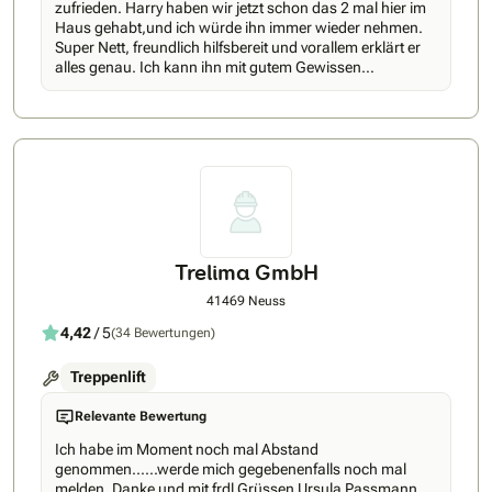
zufrieden. Harry haben wir jetzt schon das 2 mal hier im
Haus gehabt,und ich würde ihn immer wieder nehmen.
Super Nett, freundlich hilfsbereit und vorallem erklärt er
alles genau. Ich kann ihn mit gutem Gewissen
weiterempfehlen. Danke nochmal für das schnelle
einbauen. Dankeschön 😊😊
Trelima GmbH
41469 Neuss
4,42
/ 5
(34 Bewertungen)
Treppenlift
Relevante Bewertung
Ich habe im Moment noch mal Abstand
genommen......werde mich gegebenenfalls noch mal
melden. Danke und mit frdl.Grüssen Ursula Passmann