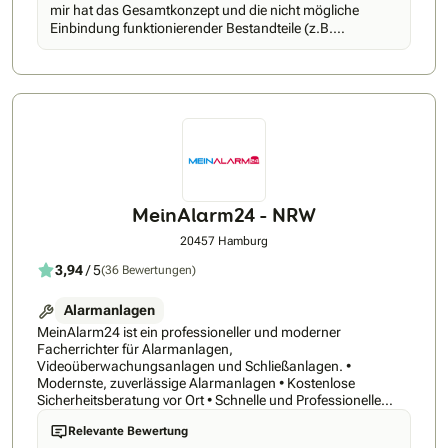
auch in Deutschland. Unsere Unternehmenszentrale in
mir hat das Gesamtkonzept und die nicht mögliche
Ratingen zählt seit der Eröffnung im September 2018 bereits
Einbindung funktionierender Bestandteile (z.B.
über 400 Mitarbeiter. Und wir möchten gern mit Dir weiter
Tür-/Toröffnung, Sirenen, etc.) nicht gefallen, deshalb
wachsen.
kam es nicht in die nähere Auswahl.
MeinAlarm24 - NRW
20457 Hamburg
3,94
/ 5
(36 Bewertungen)
Alarmanlagen
MeinAlarm24 ist ein professioneller und moderner
Facherrichter für Alarmanlagen,
Videoüberwachungsanlagen und Schließanlagen. •
Modernste, zuverlässige Alarmanlagen • Kostenlose
Sicherheitsberatung vor Ort • Schnelle und Professionelle
Installation MeinAlarm24 ist Ihr zuverlässiger Partner für
Relevante Bewertung
professionelle Sicherheitstechnik, wie z.B. Alarmanlagen,