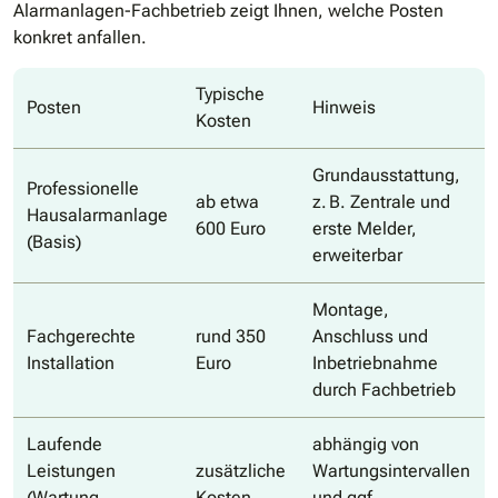
Alarmanlagen-Fachbetrieb zeigt Ihnen, welche Posten
konkret anfallen.
Typische
Posten
Hinweis
Kosten
Grundausstattung,
Professionelle
ab etwa
z. B. Zentrale und
Hausalarmanlage
600 Euro
erste Melder,
(Basis)
erweiterbar
Montage,
Fachgerechte
rund 350
Anschluss und
Installation
Euro
Inbetriebnahme
durch Fachbetrieb
Laufende
abhängig von
Leistungen
zusätzliche
Wartungsintervallen
(Wartung,
Kosten
und ggf.