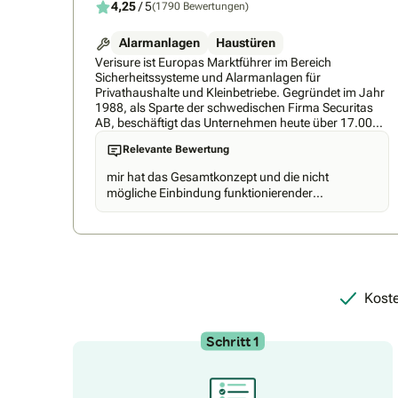
4,25
/ 5
(1790 Bewertungen)
Alarmanlagen
Haustüren
Verisure ist Europas Marktführer im Bereich
Sicherheitssysteme und Alarmanlagen für
Privathaushalte und Kleinbetriebe. Gegründet im Jahr
1988, als Sparte der schwedischen Firma Securitas
AB, beschäftigt das Unternehmen heute über 17.000
Mitarbeiter in 17 Ländern weltweit. Mehr als 5
Relevante Bewertung
Millionen Kunden vertrauen mittlerweile unserer
Smart-Home Technologie und jetzt gibt es Verisure
mir hat das Gesamtkonzept und die nicht
auch in Deutschland. Unsere Unternehmenszentrale in
mögliche Einbindung funktionierender
Ratingen zählt seit der Eröffnung im September 2018
Bestandteile (z.B. Tür-/Toröffnung, Sirenen, etc.)
bereits über 400 Mitarbeiter. Und wir möchten gern mit
nicht gefallen, deshalb kam es nicht in die nähere
Dir weiter wachsen.
Auswahl.
Koste
Schritt 1