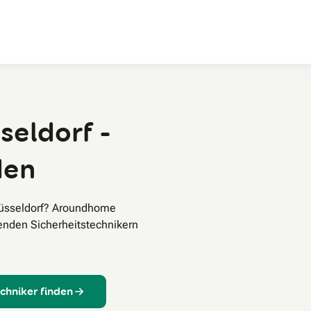
Zum Hauptinhalt
seldorf -
den
Düsseldorf? Aroundhome
senden Sicherheitstechnikern
echniker finden