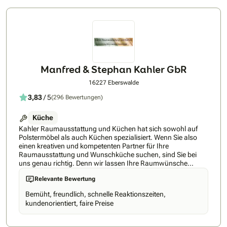
Manfred & Stephan Kahler GbR
16227 Eberswalde
3,83
/ 5
(296 Bewertungen)
Küche
Kahler Raumausstattung und Küchen hat sich sowohl auf
Polstermöbel als auch Küchen spezialisiert. Wenn Sie also
einen kreativen und kompetenten Partner für Ihre
Raumausstattung und Wunschküche suchen, sind Sie bei
uns genau richtig. Denn wir lassen Ihre Raumwünsche
Realität werden! Unser Betrieb existiert schon seit vielen
Relevante Bewertung
Jahren, sodass wir mit unserem Fachwissen für kreative
Raumkonzepte und individuelle Lösungen bereitstehen.Bei
Bemüht, freundlich, schnelle Reaktionszeiten,
uns steht der Kunde an erster Stelle, deshalb ist eine
kundenorientiert, faire Preise
professionelle und individuelle Betreuung für uns
selbstverständlich. Wir begleiten Sie schrittweise von der
Beratung über die Auswahl der Materialien bis hin zur