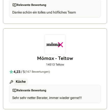
realisieren gemeinsam mit Ihnen Ihre Küchenträume, auch
Relevante Bewertung
extravagante Wünsche. In unserer Ausstellung finden Sie
eine große Markenvielfalt von renommierten Herstellern und
Danke schön ein tolles und höfliches Team
entdecken eine Vielzahl an Küchentypen und Elektrogeräten.
Unsere erfahrenen Fachberater für Küchenplanung beglei-
ten Sie von der ersten Idee bis zur fertigen Küche – für ein
Ergebnis, das begeistert. Sie erhalten bei uns ein „Rund-um-
Sorglos-Paket“. Lassen Sie sich bei Ihrem Besuch inspirieren
von einem Möbelhaus der Extraklasse.
Mömax - Teltow
14513 Teltow
4,23
/ 5
(167 Bewertungen)
Küche
Relevante Bewertung
Sehr sehr netter Berater, immer wieder gerne!!!