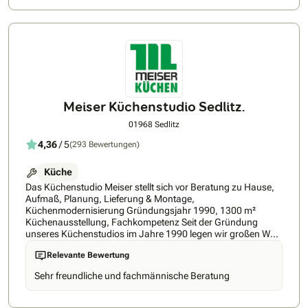
Meiser Küchenstudio Sedlitz.
01968 Sedlitz
4,36
/ 5
(293 Bewertungen)
Küche
Das Küchenstudio Meiser stellt sich vor Beratung zu Hause,
Aufmaß, Planung, Lieferung & Montage,
Küchenmodernisierung Gründungsjahr 1990, 1300 m²
Küchenausstellung, Fachkompetenz Seit der Gründung
unseres Küchenstudios im Jahre 1990 legen wir großen Wert
auf umfassende und ausführliche Beratung, auf einen hohen
Relevante Bewertung
Qualitätsstandard und einen erstklassigen und handwerklich
perfekten Service. Unsere Stärke ist die Gestaltung
Sehr freundliche und fachmännische Beratung
individueller Küchen für Menschen, die das Besondere
suchen. Wir arbeiten mit überaus hohen Servicestandards.
Qualität und Kundenzufriedenheit sind uns sehr wichtig.