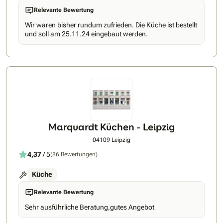
einer Hand: von der maßgeschneiderten Planung über die
Relevante Bewertung
eigene Produktion bis hin zur fachgerechten Montage.
Unsere Stärke? Flexibilität! Wir passen Ihre Küche perfekt an
Wir waren bisher rundum zufrieden. Die Küche ist bestellt
Ihre Wünsche und Bedürfnisse an – für ein Zuhause, das
und soll am 25.11.24 eingebaut werden.
begeistert. Ratiomat: Ihre Küche, unser Handwerk.
Marquardt Küchen - Leipzig
04109 Leipzig
4,37
/ 5
(86 Bewertungen)
Küche
Relevante Bewertung
Sehr ausführliche Beratung,gutes Angebot