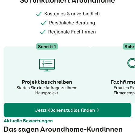
So funktioniert Aroundhome
übernehmen wir gerne. Auch um eine Modernisierung Ihrer
alten Küche kümmern wir uns gerne, sprechen Sie uns
einfach an!
Kostenlos & unverbindlich
Persönliche Beratung
Regionale Fachfirmen
Schritt 1
Schri
N
Projekt beschreiben
Fachfirm
Starten Sie eine Anfrage zu Ihrem
Erhalten Si
Hausprojekt.
Firmenempf
Jetzt Küchenstudios finden
Aktuelle Bewertungen
Das sagen Aroundhome-Kundinnen