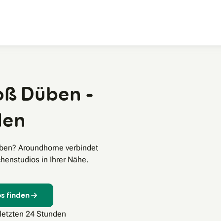
Zum Hauptinhalt
oß Düben -
den
üben? Aroundhome verbindet
henstudios in Ihrer Nähe.
s finden
 letzten 24 Stunden