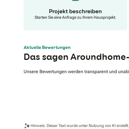
Modetrends absetzen. Das Lausitzer Küchenhaus ist
Mitglied in der europäischen Verbandsgruppe "DER
Projekt beschreiben
KREIS" und erhält somit Küchenmodelle zu günstigen
Starten Sie eine Anfrage zu Ihrem Hausprojekt.
Konditionen. Aufgrund der stetigen Schulungen
können wir Sie stets über aktuelle Trends und
Technologien informieren.
Aktuelle Bewertungen
Das sagen Aroundhome-
Unsere Bewertungen werden transparent und unabhä
Hinweis: Dieser Text wurde unter Nutzung von KI erstellt