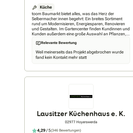
Küche
toom Baumarkt bietet alles, was das Herz der
Selbermacher:innen begehrt: Ein breites Sortiment
rund um Modernisieren, Energiesparen, Renovieren
und Gestalten. Im Gartencenter finden Kundinnen und
Kunden außerdem eine große Auswahl an Pflanzen,
Gartenzubehör und Gartenmöbeln, um Garten und
Relevante Bewertung
Balkon Leben einzuhauchen. Wir überzeugen immer
wieder durch unsere professionelle Beratung, das
Weil meinerseits das Projekt abgebrochen wurde
breitgefächerte Eigenmarken-Sortiment sowie höchste
fand kein Kontakt mehr statt
Qualität unserer Produkte. Unser Rundum-Service
bietet darüber hinaus Annehmlichkeiten wie
Einladeservice, Mietgeräteservice, Farb- und
Zuschnittservice und vieles mehr. Außerdem
unterstützen wir dich mit dem toom
Handwerksservice. Einfacher geht’s nicht: Die toom
Handwerkskoordinator:innen sind deine
Ansprechpartner. Du erhältst von uns ein kostenloses
Angebot inklusive Beratung und Aufmaß vor Ort. Die
Handwerkskoordinator:innen planen und
koordinieren alle Arbeiten und erstellen einen
Lausitzer Küchenhaus e. K.
kostenlosen Projektplan für dich – egal ob Bäder,
Küchen, Wohnräume, Dächer oder im Garten. Auf
02977 Hoyerswerda
dieser Basis erhältst du unser Komplettangebot –
inklusive Dienstleistungen und Material zum Festpreis.
4,29
/ 5
(346 Bewertungen)