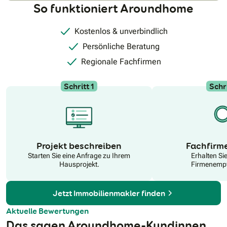
So funktioniert Aroundhome
Kostenlos & unverbindlich
Persönliche Beratung
Regionale Fachfirmen
Schritt 1
Schri
N
Projekt beschreiben
Fachfirm
Starten Sie eine Anfrage zu Ihrem
Erhalten Si
Hausprojekt.
Firmenempf
Jetzt Immobilienmakler finden
Aktuelle Bewertungen
Das sagen Aroundhome-Kundinnen