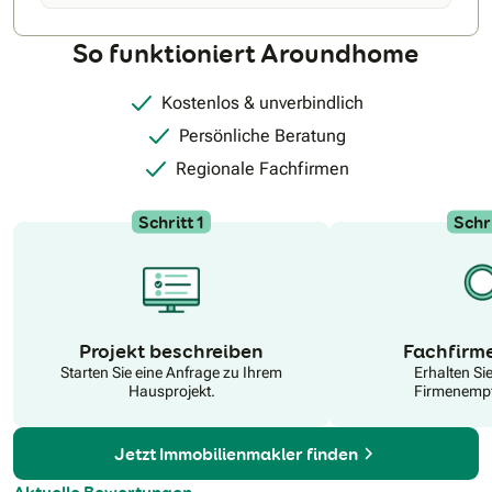
So funktioniert Aroundhome
Kostenlos & unverbindlich
Persönliche Beratung
Regionale Fachfirmen
Schritt 1
Schri
N
Projekt beschreiben
Fachfirm
Starten Sie eine Anfrage zu Ihrem
Erhalten Si
Hausprojekt.
Firmenempf
Jetzt Immobilienmakler finden