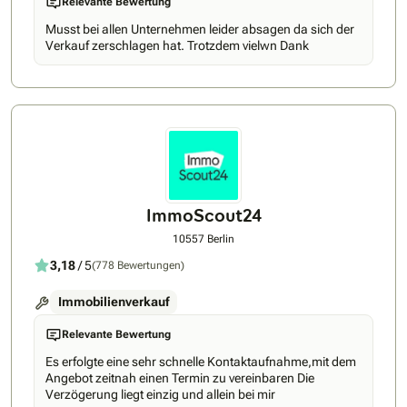
Relevante Bewertung
Spezialisten sowohl beim Immobilienverkauf als auch bei der
Finanzierung unabhängig von einer Bank. Was gibt es
Musst bei allen Unternehmen leider absagen da sich der
darüber hinaus zu sagen: Wir arbeiten mit und für unsere
Verkauf zerschlagen hat. Trotzdem vielwn Dank
Kunden in ansprechenden Räumlichkeiten in sogenannter
WOHNfühlatmosphäre, setzen auf modernste digitale
Technik, verknüpfen die Themen Immobilienkauf &
Finanzierungsberatung und bieten so einen großen Mehrwert
für Immobilienverkäufer. Wir sorgen dafür, den richtigen
Käufer zu finden und dabei den Verkäufer von unnötigen
Besichtigungsterminen und Kontakten zu entlasten - und
dabei dennoch den bestmöglichen Preis zu erzielen.
ImmoScout24
10557 Berlin
3,18
/ 5
(778 Bewertungen)
Immobilienverkauf
Relevante Bewertung
Es erfolgte eine sehr schnelle Kontaktaufnahme,mit dem
Angebot zeitnah einen Termin zu vereinbaren Die
Verzögerung liegt einzig und allein bei mir