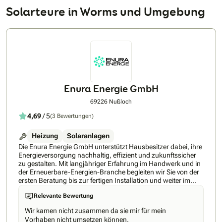
Solarteure in Worms und Umgebung
Enura Energie GmbH
69226 Nußloch
4,69
/ 5
(3 Bewertungen)
Heizung
Solaranlagen
Die Enura Energie GmbH unterstützt Hausbesitzer dabei, ihre
Energieversorgung nachhaltig, effizient und zukunftssicher
zu gestalten. Mit langjähriger Erfahrung im Handwerk und in
der Erneuerbare-Energien-Branche begleiten wir Sie von der
ersten Beratung bis zur fertigen Installation und weiter im
Aftersale – kompetent, persönlich und zuverlässig.Jedes
Relevante Bewertung
Zuhause ist einzigartig. Deshalb entwickeln wir individuelle
Lösungen, die genau auf Ihre Bedürfnisse abgestimmt sind.
Wir kamen nicht zusammen da sie mir für mein
Mithilfe modernster 3D-Planung zeigen wir Ihnen bereits vor
Vorhaben nicht umsetzen können.