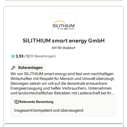
Stuttgart, Dortmund, Frankfurt, Wiesbaden, Saarbrücken,
Halle, Magdeburg, Leipzig, Potsdam, Berlin und Hamburg.
Dabei leiten uns klare Grundwerte: menschzentriert,
nachhaltig, exzellent und zukunftsorientiert. Gleichzeitig
investieren wir konsequent in die Zukunft: 2026 entsteht
unser neues, großes COPPEN-Headquarter in Bad Dürkheim
(Rheinland-Pfalz) – als Heimatbasis, Innovationszentrum
und Plattform für weiteres Wachstum. Unser Zielbild bleibt
SILITHIUM smart energy GmbH
klar: vollständig integrierte Premium-Energieökosysteme –
technologisch führend, vernetzt und skalierbar – für
69190 Walldorf
maximale Effizienz, Komfort und Unabhängigkeit.
3,93
/ 5
(59 Bewertungen)
Solaranlagen
Wir von SILITHIUM smart energy sind fest vom nachhaltigen
Wirtschaften mit Respekt für Mensch und Umwelt überzeugt.
Deswegen setzen wir voll auf die dezentrale erneuerbare
Energieerzeugung und helfen Verbrauchern, Unternehmen
und landwirtschaftlichen Betrieben mit Leidenschaft bei ihrer
persönlichen Energiewende. Als Teil der EWR-Gruppe haben
Relevante Bewertung
Sie als Kunde auch in Zukunft die Sicherheit, dass sich
jemand um Ihr Anliegen kümmert.
Insgesamt kompetent und überzeugend
#seiDeineigenesKraftwerk!