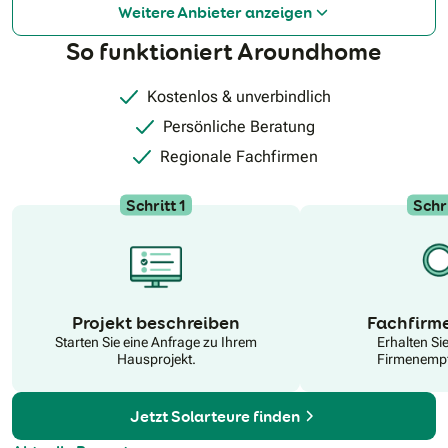
Weitere Anbieter anzeigen
So funktioniert Aroundhome
Kostenlos & unverbindlich
Persönliche Beratung
Regionale Fachfirmen
Schritt 1
Schri
N
Projekt beschreiben
Fachfirm
Starten Sie eine Anfrage zu Ihrem
Erhalten Si
Hausprojekt.
Firmenempf
Jetzt Solarteure finden