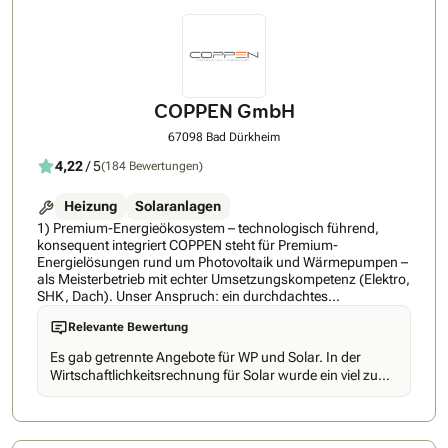
COPPEN GmbH
67098 Bad Dürkheim
4,22
/ 5
(184 Bewertungen)
Heizung
Solaranlagen
1) Premium-Energieökosystem – technologisch führend,
konsequent integriert COPPEN steht für Premium-
Energielösungen rund um Photovoltaik und Wärmepumpen –
als Meisterbetrieb mit echter Umsetzungskompetenz (Elektro,
SHK, Dach). Unser Anspruch: ein durchdachtes
Gesamtsystem statt Insellösungen. Dafür verbinden wir
Relevante Bewertung
Entwicklung und Produktion mit Planung und Installation und
setzen bewusst auf ausschließlich Geräte aus unserem
Es gab getrennte Angebote für WP und Solar. In der
Portfolio auf höchstem technologischem Niveau, die wir
Wirtschaftlichkeitsrechnung für Solar wurde ein viel zu
kontinuierlich weiterentwickeln. So entsteht ein integriertes
niedriger Strombedarf für die WP angesetzt, der
Ökosystem aus PV, Speicher, Wallbox, Wärmepumpe und
tatsächliche, nachgewiesene Bedarf ist mind. doppelt so
intelligentem Energiemanagement (inkl. App/Connectivity) –
hoch. Das Ergebnis der WIR war damit total falsch. Auf
ergänzt auf Wunsch um passende Tarif- bzw. Stromlösungen
den Fehler aufmerksam gemacht, reagierte die Firma