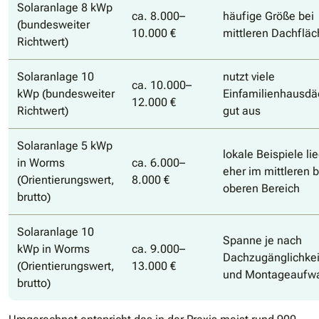
Solaranlage 8 kWp
ca. 8.000–
häufige Größe bei
(bundesweiter
10.000 €
mittleren Dachflä
Richtwert)
Solaranlage 10
nutzt viele
ca. 10.000–
kWp (bundesweiter
Einfamilienhausdä
12.000 €
Richtwert)
gut aus
Solaranlage 5 kWp
lokale Beispiele li
in Worms
ca. 6.000–
eher im mittleren b
(Orientierungswert,
8.000 €
oberen Bereich
brutto)
Solaranlage 10
Spanne je nach
kWp in Worms
ca. 9.000–
Dachzugänglichkei
(Orientierungswert,
13.000 €
und Montageaufw
brutto)