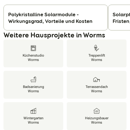
Polykristalline Solarmodule -
Solarp
Wirkungsgrad, Vorteile und Kosten
Friste
N
Weitere Hausprojekte in Worms
Küchenstudio
Treppenlift
Worms
Worms
Badsanierung
Terrassendach
Worms
Worms
Wintergarten
Heizungsbauer
Worms
Worms