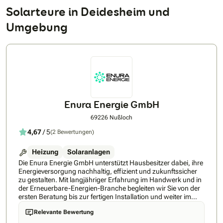
Solarteure in Deidesheim und
Umgebung
Enura Energie GmbH
69226 Nußloch
4,67
/ 5
(2 Bewertungen)
Heizung
Solaranlagen
Die Enura Energie GmbH unterstützt Hausbesitzer dabei, ihre
Energieversorgung nachhaltig, effizient und zukunftssicher
zu gestalten. Mit langjähriger Erfahrung im Handwerk und in
der Erneuerbare-Energien-Branche begleiten wir Sie von der
ersten Beratung bis zur fertigen Installation und weiter im
Aftersale – kompetent, persönlich und zuverlässig.Jedes
Relevante Bewertung
Zuhause ist einzigartig. Deshalb entwickeln wir individuelle
Lösungen, die genau auf Ihre Bedürfnisse abgestimmt sind.