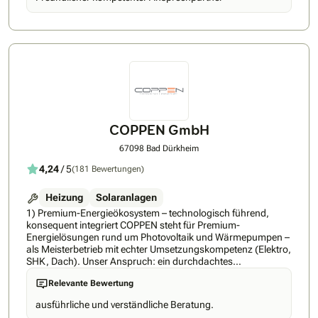
innerhalb kürzestter Zeit installieren. Eine umfassende
Beratung gehört hier natürlich ebenso zu unserem Konzept
wie auch die Planung und Umsetzung nach den gültigen
Vorschriften, die Betreuung und Service sowie Beste Qualität
und Umsetzung.
COPPEN GmbH
67098 Bad Dürkheim
4,24
/ 5
(181 Bewertungen)
Heizung
Solaranlagen
1) Premium-Energieökosystem – technologisch führend,
konsequent integriert COPPEN steht für Premium-
Energielösungen rund um Photovoltaik und Wärmepumpen –
als Meisterbetrieb mit echter Umsetzungskompetenz (Elektro,
SHK, Dach). Unser Anspruch: ein durchdachtes
Gesamtsystem statt Insellösungen. Dafür verbinden wir
Relevante Bewertung
Entwicklung und Produktion mit Planung und Installation und
setzen bewusst auf ausschließlich Geräte aus unserem
ausführliche und verständliche Beratung.
Portfolio auf höchstem technologischem Niveau, die wir