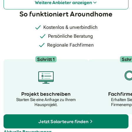
Weitere Anbieter anzeigen
Garantiefrage: Wer ist Ihr Garantiegeber? Bei ausländischen
Herstellern, wie zum Beispiel aus China, ist der Garantiegeber
So funktioniert Aroundhome
der Importeur, danach der Hersteller. Im Falle eines
Garantieanspruches ist dann der Gerichtsstand in China. Ist
es Ihnen das wert?
Kostenlos & unverbindlich
Persönliche Beratung
Regionale Fachfirmen
Schritt 1
Schri
N
Projekt beschreiben
Fachfirm
Starten Sie eine Anfrage zu Ihrem
Erhalten Si
Hausprojekt.
Firmenempf
Jetzt Solarteure finden
Aktuelle Bewertungen