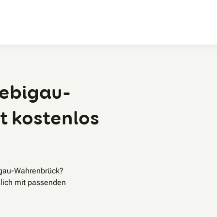
Zum Hauptinhalt
Uebigau-
t kostenlos
igau-Wahrenbrück?
lich mit passenden