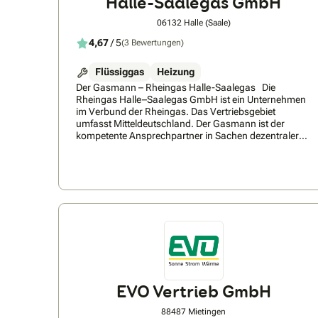
Halle-Saalegas GmbH
06132 Halle (Saale)
4,67
/ 5
(3 Bewertungen)
Flüssiggas
Heizung
Der Gasmann – Rheingas Halle-Saalegas Die
Rheingas Halle–Saalegas GmbH ist ein Unternehmen
im Verbund der Rheingas. Das Vertriebsgebiet
umfasst Mitteldeutschland. Der Gasmann ist der
kompetente Ansprechpartner in Sachen dezentraler
Energieversorgung. Rheingas ist spezialisiert für
dezentrale Energieversorgungen und einer der
führenden Anbieter von Flüssiggas. Zum
umfangreichen Produkt- und Leistungsportfolio des
Gasmannes zählen neben dem Vertrieb von
Flaschengas vor allem die Errichtung und der Betrieb
von Flüssiggastanks und lokalen Gasnetzen, welche
einzelne Häuser oder auch komplette
Wohnsiedlungen mit Energie versorgen. Darüber
hinaus stehen bei dem Unternehmen technische
allround-Dienstleistungen für Flüssiggas und zu
alternativen und innovativen Energien im Mittelpunkt:
EVO Vertrieb GmbH
Der Gasmann liefert nicht nur Flüssiggas, Autogas,
Erdgas und Strom, sondern plant, entwirft, baut und
88487 Mietingen
betreibt Energieversorgungsanlagen für jeden Bedarf.