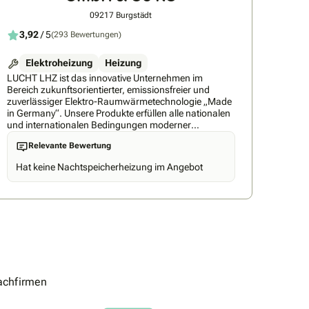
09217 Burgstädt
3,92
/ 5
(293 Bewertungen)
Elektroheizung
Heizung
LUCHT LHZ ist das innovative Unternehmen im
Bereich zukunftsorientierter, emissionsfreier und
zuverlässiger Elektro-Raumwärmetechnologie „Made
in Germany“. Unsere Produkte erfüllen alle nationalen
und internationalen Bedingungen moderner
Heizungsanlagen. Die einfache Kopplungsmöglichkeit
Relevante Bewertung
mit Strom aus erneuerbarer Energie, sowie unsere
Ergebnisse aus Forschung und Entwicklung sichern,
Hat keine Nachtspeicherheizung im Angebot
dass unsere Top-Produkte ganz vorn sind. Das dürfen
unsere Kunden weltweit erwarten. Seit 30 Jahren.
Heute & Morgen. Jeden Tag. Die Firma Lucht LHZ
Elektroheizung GmbH & Co. KG ist ein 1987 in
Friedberg gegründetes, mittelständiges
Familienunternehmen. Die Fertigung und der Vertrieb
von elektrisch betriebenen Heizsystemen erfolgt seit
1995 in Hartmannsdorf/Burgstädt. Die LHZ
Firmengruppe beliefert mehr als 140 Fachhändler in
über 32 Ländern. Zum Produktportfolio zählen u.a.
achfirmen
Flächen-Speicherheizungen, Designheizungen,
Badheizkörper, Wandkonvektoren und