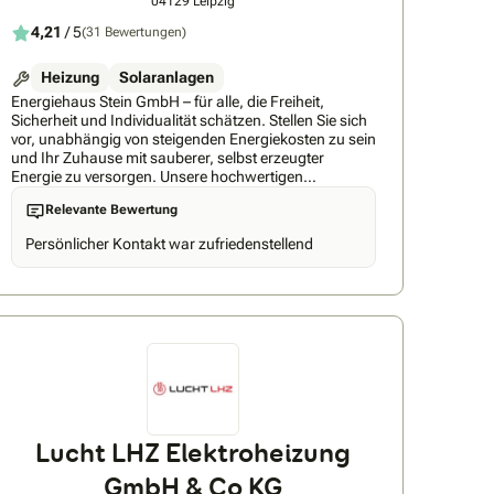
04129 Leipzig
4,21
/ 5
(31 Bewertungen)
Heizung
Solaranlagen
Energiehaus Stein GmbH – für alle, die Freiheit,
Sicherheit und Individualität schätzen. Stellen Sie sich
vor, unabhängig von steigenden Energiekosten zu sein
und Ihr Zuhause mit sauberer, selbst erzeugter
Energie zu versorgen. Unsere hochwertigen
Photovoltaikanlagen und effizienten Heizsysteme
Relevante Bewertung
stehen für Qualität und Zuverlässigkeit. Wir begleiten
Sie dabei, Ihre ganz persönliche Energiezukunft zu
Persönlicher Kontakt war zufriedenstellend
gestalten – mit Lösungen, die genau zu Ihren
Bedürfnissen passen. Spüren Sie die Freiheit, Ihr
Leben in die eigenen Hände zu nehmen, und genießen
Sie das gute Gefühl, nachhaltig und sicher in die
Zukunft zu blicken. Vertrauen Sie auf unsere
Erfahrung, damit Ihr Zuhause so einzigartig wird wie
Sie.
Lucht LHZ Elektroheizung
GmbH & Co KG