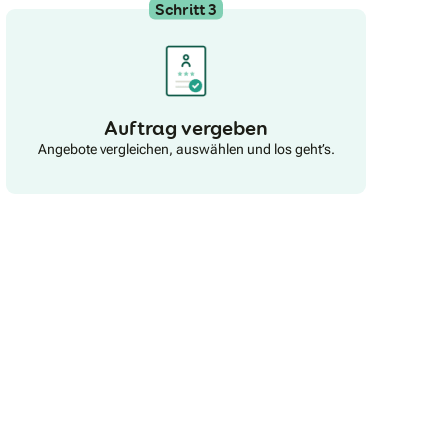
Infrarotheizungen. Die Fertigung unserer Produkte
Schritt 3
erfolgt an unseren Standorten Hartmannsdorf und
Burgstädt. Videos zur Firma und den Produkten
finden Sie
unter https://www.youtube.com/channel/UCKaJIpwxYn83zLd0_jTapvQ
Auftrag vergeben
Angebote vergleichen, auswählen und los geht’s.