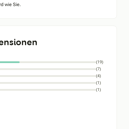
rd wie Sie.
ensionen
(19)
(7)
(4)
(1)
(1)