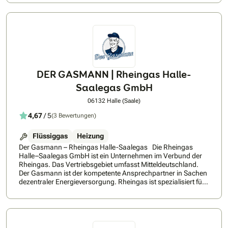
DER GASMANN | Rheingas Halle-
Saalegas GmbH
06132 Halle (Saale)
4,67
/ 5
(3 Bewertungen)
Flüssiggas
Heizung
Der Gasmann – Rheingas Halle-Saalegas Die Rheingas
Halle–Saalegas GmbH ist ein Unternehmen im Verbund der
Rheingas. Das Vertriebsgebiet umfasst Mitteldeutschland.
Der Gasmann ist der kompetente Ansprechpartner in Sachen
dezentraler Energieversorgung. Rheingas ist spezialisiert für
dezentrale Energieversorgungen und einer der führenden
Anbieter von Flüssiggas. Zum umfangreichen Produkt- und
Leistungsportfolio des Gasmannes zählen neben dem
Vertrieb von Flaschengas vor allem die Errichtung und der
Betrieb von Flüssiggastanks und lokalen Gasnetzen, welche