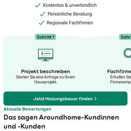
Kostenlos & unverbindlich
Persönliche Beratung
Regionale Fachfirmen
Schritt 1
Schri
N
Projekt beschreiben
Fachfirm
Starten Sie eine Anfrage zu Ihrem
Erhalten Si
Hausprojekt.
Firmenempf
Jetzt Heizungsbauer finden
Aktuelle Bewertungen
Das sagen Aroundhome-Kundinnen
und -Kunden