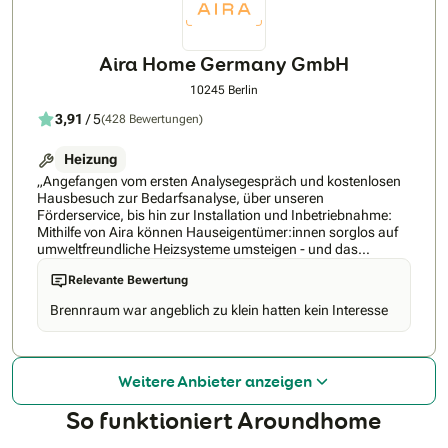
über 32 Ländern. Zum Produktportfolio zählen u.a. Flächen-
Speicherheizungen, Designheizungen, Badheizkörper,
Wandkonvektoren und Infrarotheizungen. Die Fertigung
unserer Produkte erfolgt an unseren Standorten
Aira Home Germany GmbH
Hartmannsdorf und Burgstädt. Videos zur Firma und den
Produkten finden Sie
10245 Berlin
unter https://www.youtube.com/channel/UCKaJIpwxYn83zLd0_jTa
3,91
/ 5
(428 Bewertungen)
Heizung
„Angefangen vom ersten Analysegespräch und kostenlosen
Hausbesuch zur Bedarfsanalyse, über unseren
Förderservice, bis hin zur Installation und Inbetriebnahme:
Mithilfe von Aira können Hauseigentümer:innen sorglos auf
umweltfreundliche Heizsysteme umsteigen - und das
Innerhalb von nur wenigen Wochen nach
Relevante Bewertung
Auftragsbestätigung. Mit dem Aira All-Inclusive-Plan erhältst
du eine 15-jährige Komfort-Garantie (inkl. Produkt- und
Brennraum war angeblich zu klein hatten kein Interesse
Leistungsgarantie), die Aira App mit der von überall und
jederzeit die Wärmepumpe gesteuert werden kann (Aira
Intelligence lernt deine persönlichen Routinen) sowie eine
smarte und moderne Wärmepumpe im skandinavischen
Weitere Anbieter anzeigen
Design, welche dein Haus aufwertet. Du kannst die Kosten
sinnvoll auf monatliche Raten verteilen, wenn gewünscht.
So funktioniert Aroundhome
Aira Kund:innen können sich also von Tag 1 entspannt
zurücklehnen.“