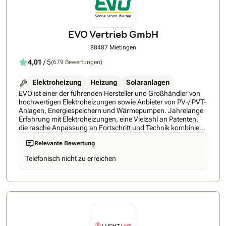
EVO Vertrieb GmbH
88487 Mietingen
4,01
/ 5
(679 Bewertungen)
Elektroheizung
Heizung
Solaranlagen
EVO ist einer der führenden Hersteller und Großhändler von
hochwertigen Elektroheizungen sowie Anbieter von PV-/ PVT-
Anlagen, Energiespeichern und Wärmepumpen. Jahrelange
Erfahrung mit Elektroheizungen, eine Vielzahl an Patenten,
die rasche Anpassung an Fortschritt und Technik kombiniert
mit der optimalen Betreuung der Kunden, haben EVO zu
Relevante Bewertung
einem der Marktführer gemacht. • EVO gibt auf alle
Heizkörper 30 Jahre Garantie. Dies zeichnet die hohe Qualität
Telefonisch nicht zu erreichen
der Heizungen wieder. • Alle Heizungen werden regelmäßig
durch den TÜV und den VDE geprüft, um die Qualität
sicherzustellen. • Bei EVO bekommen Sie alles aus einer
Hand: EVO bietet eine unverbindliche und unentgeltliche
Fachberatung und ein Rundum-Sorglos-Paket mit dem
kompetenten Kundenservice. EVO ist im gesamten
Bundesgebiet mit eigenem Außendienst und eigenen
Montageteams präsent. • PV-Anlage und Energiespeicher