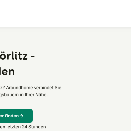
Zum Hauptinhalt
rlitz -
den
itz? Aroundhome verbindet Sie
sbauern in Ihrer Nähe.
er finden
den letzten 24 Stunden