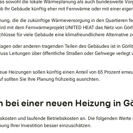
 muss sowohl die lokale Wärmeplanung als auch bundesweite Vo
b Ihr Gebäude künftig eher mit Fernwärme oder mit einer eigen
ung, die die zukünftige Wärmeversorgung in den Quartieren f
wird mit dem Fernwärmeprojekt UNITED HEAT das Netz von Görl
hlüsse für viele Gebäude eine klimafreundlichere Alternative
agen oder anderen tragenden Teilen des Gebäudes ist in Görl
ss Leitungen über öffentliche Straßen oder Gehwege verlegt w
ue Heizungen sollen künftig einen Anteil von 65 Prozent erne
 sollten Sie Ihre Planung frühzeitig ausrichten.
bei einer neuen Heizung in Gö
ngskosten und laufende Betriebskosten an. Die folgenden Werte
ung Ihrer Investition besser einzuschätzen.