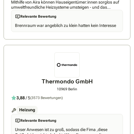
Mithilfe von Aira können Hauseigentümer:innen sorglos auf
umweltfreundliche Heizsysteme umsteigen - und das
Innerhalb von nur wenigen Wochen nach
Relevante Bewertung
Auftragsbestätigung. Mit dem Aira All-Inclusive-Plan erhältst
du eine 15-jährige Komfort-Garantie (inkl. Produkt- und
Brennraum war angeblich zu klein hatten kein Interesse
Leistungsgarantie), die Aira App mit der von überall und
jederzeit die Wärmepumpe gesteuert werden kann (Aira
Intelligence lernt deine persönlichen Routinen) sowie eine
smarte und moderne Wärmepumpe im skandinavischen
Design, welche dein Haus aufwertet. Du kannst die Kosten
sinnvoll auf monatliche Raten verteilen, wenn gewünscht.
Aira Kund:innen können sich also von Tag 1 entspannt
zurücklehnen.“
Thermondo GmbH
10969 Berlin
3,88
/ 5
(3573 Bewertungen)
Heizung
Relevante Bewertung
Unser Anwesen ist zu groß, sodass die Fima ,diese