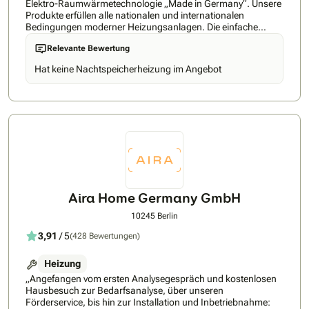
Elektro-Raumwärmetechnologie „Made in Germany“. Unsere
Produkte erfüllen alle nationalen und internationalen
Bedingungen moderner Heizungsanlagen. Die einfache
Kopplungsmöglichkeit mit Strom aus erneuerbarer Energie,
Relevante Bewertung
sowie unsere Ergebnisse aus Forschung und Entwicklung
sichern, dass unsere Top-Produkte ganz vorn sind.
Hat keine Nachtspeicherheizung im Angebot
Das dürfen unsere Kunden weltweit erwarten. Seit 30 Jahren.
Heute & Morgen. Jeden Tag. Die Firma Lucht LHZ
Elektroheizung GmbH & Co. KG ist ein 1987 in Friedberg
gegründetes, mittelständiges Familienunternehmen. Die
Fertigung und der Vertrieb von elektrisch betriebenen
Heizsystemen erfolgt seit 1995 in Hartmannsdorf/Burgstädt.
Die LHZ Firmengruppe beliefert mehr als 140 Fachhändler in
über 32 Ländern. Zum Produktportfolio zählen u.a. Flächen-
Speicherheizungen, Designheizungen, Badheizkörper,
Wandkonvektoren und Infrarotheizungen. Die Fertigung
unserer Produkte erfolgt an unseren Standorten
Aira Home Germany GmbH
Hartmannsdorf und Burgstädt. Videos zur Firma und den
Produkten finden Sie
10245 Berlin
unter https://www.youtube.com/channel/UCKaJIpwxYn83zLd0_jTa
3,91
/ 5
(428 Bewertungen)
Heizung
„Angefangen vom ersten Analysegespräch und kostenlosen
Hausbesuch zur Bedarfsanalyse, über unseren
Förderservice, bis hin zur Installation und Inbetriebnahme: