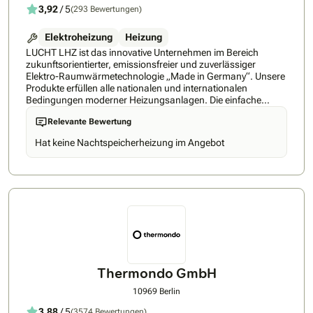
3,92
/ 5
(293 Bewertungen)
Elektroheizung
Heizung
LUCHT LHZ ist das innovative Unternehmen im Bereich
zukunftsorientierter, emissionsfreier und zuverlässiger
Elektro-Raumwärmetechnologie „Made in Germany“. Unsere
Produkte erfüllen alle nationalen und internationalen
Bedingungen moderner Heizungsanlagen. Die einfache
Kopplungsmöglichkeit mit Strom aus erneuerbarer Energie,
Relevante Bewertung
sowie unsere Ergebnisse aus Forschung und Entwicklung
sichern, dass unsere Top-Produkte ganz vorn sind.
Hat keine Nachtspeicherheizung im Angebot
Das dürfen unsere Kunden weltweit erwarten. Seit 30 Jahren.
Heute & Morgen. Jeden Tag. Die Firma Lucht LHZ
Elektroheizung GmbH & Co. KG ist ein 1987 in Friedberg
gegründetes, mittelständiges Familienunternehmen. Die
Fertigung und der Vertrieb von elektrisch betriebenen
Heizsystemen erfolgt seit 1995 in Hartmannsdorf/Burgstädt.
Die LHZ Firmengruppe beliefert mehr als 140 Fachhändler in
über 32 Ländern. Zum Produktportfolio zählen u.a. Flächen-
Speicherheizungen, Designheizungen, Badheizkörper,
Wandkonvektoren und Infrarotheizungen. Die Fertigung
unserer Produkte erfolgt an unseren Standorten
Thermondo GmbH
Hartmannsdorf und Burgstädt. Videos zur Firma und den
Produkten finden Sie
10969 Berlin
unter https://www.youtube.com/channel/UCKaJIpwxYn83zLd0_jTa
3,88
/ 5
(3574 Bewertungen)