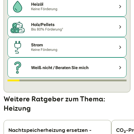
Heizöl
Keine Förderung
Holz/Pellets
Bis 80% Förderung¹
Strom
Keine Förderung
Weiß nicht / Beraten Sie mich
Weitere Ratgeber zum Thema:
Heizung
Nachtspeicherheizung ersetzen –
CO₂-Pr