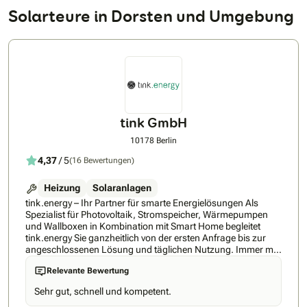
Solarteure in Dorsten und Umgebung
tink GmbH
10178 Berlin
4,37
/ 5
(16 Bewertungen)
Heizung
Solaranlagen
tink.energy – Ihr Partner für smarte Energielösungen Als
Spezialist für Photovoltaik, Stromspeicher, Wärmepumpen
und Wallboxen in Kombination mit Smart Home begleitet
tink.energy Sie ganzheitlich von der ersten Anfrage bis zur
angeschlossenen Lösung und täglichen Nutzung. Immer mit
dem Anspruch, höchste Qualität mit regionaler Expertise zu
Relevante Bewertung
verbinden – für eine Lösung, die langfristig Ihre Energiekosten
senkt und auf Ihre Bedürfnisse abgestimmt ist. So einfach
Sehr gut, schnell und kompetent.
geht’s mit unserer Nummer-1-Empfehlung: ✅ Persönliche