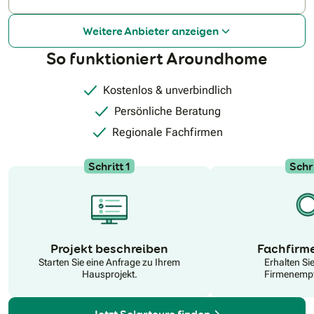
Solarbranche.
Weitere Anbieter anzeigen
So funktioniert Aroundhome
Kostenlos & unverbindlich
Persönliche Beratung
Regionale Fachfirmen
Schritt 1
Schri
N
Projekt beschreiben
Fachfirm
Starten Sie eine Anfrage zu Ihrem
Erhalten Si
Hausprojekt.
Firmenempf