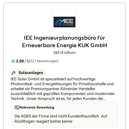
Wünsche unserer Kunden ein.
IEE Ingenieurplanungsbüro für
Erneuerbare Energie KUK GmbH
38518 Gifhorn
3,98
/ 5
(327 Bewertungen)
Solaranlagen
IEE-Solar GmbH ist spezialisiert auf hochwertige
Photovoltaik- und Energielösungen für Privathaushalte und
arbeitet als Premiumpartner führender Hersteller
ausschließlich mit geprüften Komponenten und modernster
Technik. Unser Anspruch ist es, für jeden Kunden die
technisch beste und langlebigste Lösung zu realisieren –
Relevante Bewertung
effizient, zuverlässig und zu einem fairen Preis-Leistungs-
Verhältnis. Durch unsere hohen Qualitätsstandards und
Die AGBS der Firma sind nicht Kundenfreundlich. Auf
sorgfältig ausgewählten Partner garantieren wir nachhaltige
Rückfragen reagiert bisher keiner
Ergebnisse und maximale Kundenzufriedenheit. Nicht
umsonst nennt man die IEE-Solar GmbH den Leuchtturm der