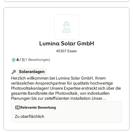
deswegen lautet unsere Devise: 0€ Anzahlung +
Festpreisgarantie!Wir freuen uns von Ihnen zu hören.Ihr
Planville-Team
Lumina Solar GmbH
45307 Essen
4
/ 5
(1 Bewertungen)
Solaranlagen
Herzlich willkommen bei Lumina Solar GmbH, Ihrem
verlässlichen Ansprechpartner für qualitativ hochwertige
Photovoltaikanlagen! Unsere Expertise erstreckt sich über die
gesamte Bandbreite der Photovoltaik, von individuellen
Planungen bis zur zeiteffizienten Installation.Unser
AnsatzLumina Solar GmbH ist mehr als nur ein Dienstleister –
Relevante Bewertung
wir sind Ihr Partner auf dem Weg zu nachhaltiger
Energiegewinnung. Unsere Leistungen zeichnen sich durch
Zu oberflächlich
Qualität, Effizienz und erstklassige Beratung aus. Wir
verstehen, dass jede Photovoltaikanlage einzigartig ist, und
deshalb gehen wir individuell auf die Bedürfnisse und