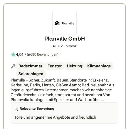
Projekt umgesetzt haben und ihre Erfahrungen gerne
teilen.Auch Sie haben die Möglichkeit, Teil unseres
Referenznetzwerks zu werden.Solarstrom Konzepte GmbH –
persönlich, zuverlässig und zukunftsorientiert.
Planville GmbH
41812 Erkelenz
4,01
/ 5
(680 Bewertungen)
Badezimmer
Fenster
Heizung
Klimaanlage
Solaranlagen
Planville – Sicher. Zukunft. Bauen.Standorte in: Erkelenz,
Karlsruhe, Berlin, Herten, Gießen &amp; Bad-Neuenahr Als
ingenieurgeführtes Unternehmen machen wir nachhaltige
Gebäudetechnik einfach, transparent und bezahlbar.Von
Photovoltaikanlagen mit Speicher und Wallbox über
Wärmepumpen, bis hin zu Dach- und Fenstersanierungen –
Relevante Bewertung
bei uns bekommen Sie alles aus einer Hand.Mit modernster
Planung, klaren Prozessen und über 170 eigenen
Tolle und angenehme Angebote und freundlich
Mitarbeitern stehen wir für Effizienz, Qualität und
Verlässlichkeit.Wir stehen für 100% Kundenzufriedenheit,