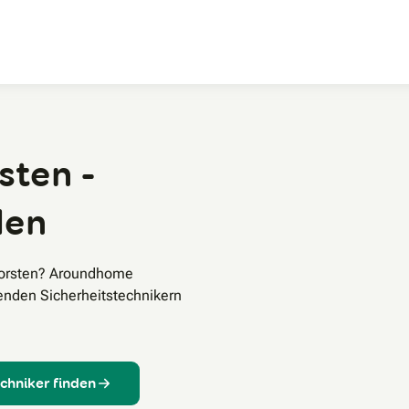
Zum Hauptinhalt
sten -
den
Dorsten? Aroundhome
senden Sicherheitstechnikern
echniker finden