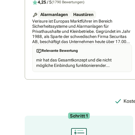
4,25
/ 5
(1790 Bewertungen)
Alarmanlagen
Haustüren
Verisure ist Europas Marktführer im Bereich
Sicherheitssysteme und Alarmanlagen für
Privathaushalte und Kleinbetriebe. Gegründet im Jahr
1988, als Sparte der schwedischen Firma Securitas
AB, beschäftigt das Unternehmen heute über 17.000
Mitarbeiter in 17 Ländern weltweit. Mehr als 5
Relevante Bewertung
Millionen Kunden vertrauen mittlerweile unserer
Smart-Home Technologie und jetzt gibt es Verisure
mir hat das Gesamtkonzept und die nicht
auch in Deutschland. Unsere Unternehmenszentrale in
mögliche Einbindung funktionierender
Ratingen zählt seit der Eröffnung im September 2018
Bestandteile (z.B. Tür-/Toröffnung, Sirenen, etc.)
bereits über 400 Mitarbeiter. Und wir möchten gern mit
nicht gefallen, deshalb kam es nicht in die nähere
Dir weiter wachsen.
Auswahl.
Koste
Schritt 1