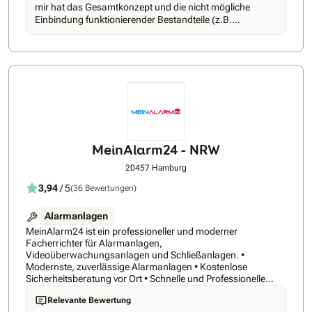
auch in Deutschland. Unsere Unternehmenszentrale in
mir hat das Gesamtkonzept und die nicht mögliche
Ratingen zählt seit der Eröffnung im September 2018 bereits
Einbindung funktionierender Bestandteile (z.B.
über 400 Mitarbeiter. Und wir möchten gern mit Dir weiter
Tür-/Toröffnung, Sirenen, etc.) nicht gefallen, deshalb
wachsen.
kam es nicht in die nähere Auswahl.
MeinAlarm24 - NRW
20457 Hamburg
3,94
/ 5
(36 Bewertungen)
Alarmanlagen
MeinAlarm24 ist ein professioneller und moderner
Facherrichter für Alarmanlagen,
Videoüberwachungsanlagen und Schließanlagen. •
Modernste, zuverlässige Alarmanlagen • Kostenlose
Sicherheitsberatung vor Ort • Schnelle und Professionelle
Installation MeinAlarm24 ist Ihr zuverlässiger Partner für
Relevante Bewertung
professionelle Sicherheitstechnik, wie z.B. Alarmanlagen,