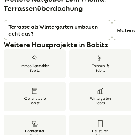
Terrassenüberdachung
Terrasse als Wintergarten umbauen –
Materia
geht das?
N
Weitere Hausprojekte in Bobitz
Immobilienmakler
Treppenlift
Bobitz
Bobitz
Küchenstudio
Wintergarten
Bobitz
Bobitz
Dachfenster
Haustüren