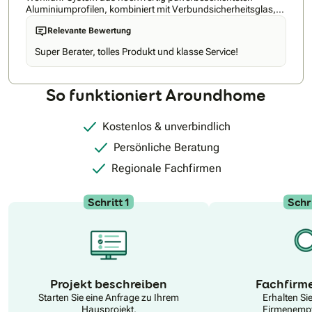
Aluminiumprofilen, kombiniert mit Verbundsicherheitsglas,
für den Bau Ihrer Träume. Tercalux bietet Ihnen: • Preiswert
Relevante Bewertung
durch eigene Produktion Made in Lübeck • Alles aus einer
Hand von Beratung bis Montage • Festpreisgarantie – keine
Super Berater, tolles Produkt und klasse Service!
versteckten Kosten • Professionelle, fachgerechte Montage •
Dachformen gemäß Ihrer Wünsche • Genaue
Maßanfertigung • Zuverlässige, termingerechte Fertigung
So funktioniert Aroundhome
Kostenlos & unverbindlich
Persönliche Beratung
Regionale Fachfirmen
Schritt 1
Schri
N
Projekt beschreiben
Fachfirm
Starten Sie eine Anfrage zu Ihrem
Erhalten Si
Hausprojekt.
Firmenempf