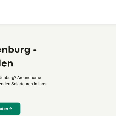
Zum Hauptinhalt
enburg -
den
Oldenburg? Aroundhome
enden Solarteuren in Ihrer
inden