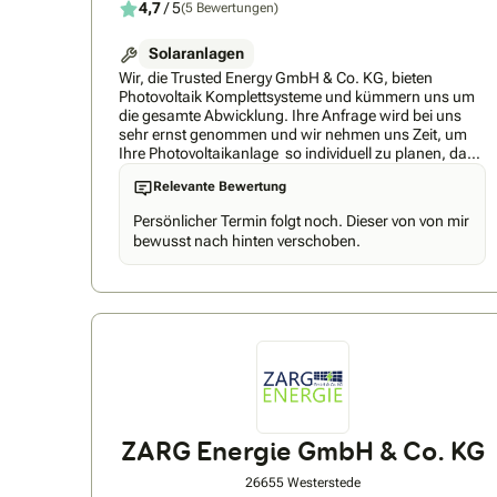
4,7
/ 5
(5 Bewertungen)
Solaranlagen
Wir, die Trusted Energy GmbH & Co. KG, bieten
Photovoltaik Komplettsysteme und kümmern uns um
die gesamte Abwicklung. Ihre Anfrage wird bei uns
sehr ernst genommen und wir nehmen uns Zeit, um
Ihre Photovoltaikanlage so individuell zu planen, dass
Sie das beste Ergebnis für Ihren Energiebedarf
Relevante Bewertung
erzielen. Wir setzen viel Wert auf hochwertige Produkte
und eine professionelle Durchführung, um ein
Persönlicher Termin folgt noch. Dieser von von mir
Gesamtergebnis zu bieten, mit dem Sie lange Freude
bewusst nach hinten verschoben.
haben und den neusten Stand der Technologie
erhalten. Nehmen Sie unser Rundum-Sorglos-Paket in
Anspruch - Sie entspannen sich und wir kümmern uns
um die gesamte Abwicklung.
ZARG Energie GmbH & Co. KG
26655 Westerstede