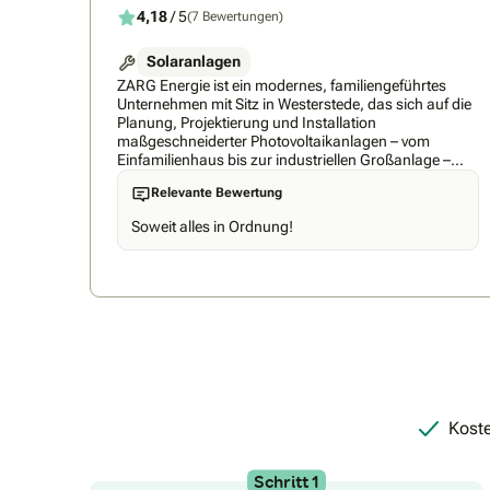
4,18
/ 5
(7 Bewertungen)
Solaranlagen
ZARG Energie ist ein modernes, familiengeführtes
Unternehmen mit Sitz in Westerstede, das sich auf die
Planung, Projektierung und Installation
maßgeschneiderter Photovoltaikanlagen – vom
Einfamilienhaus bis zur industriellen Großanlage –
spezialisiert hat. Mit eigenen Handwerkerteams,
Relevante Bewertung
hoher Fertigungsqualität und persönlicher Beratung
begleitet ZARG Energie seine Kunden vom ersten
Soweit alles in Ordnung!
Gespräch bis zur Inbetriebnahme – zuverlässig,
engagiert und zukunftsorientiert.
Koste
Schritt 1