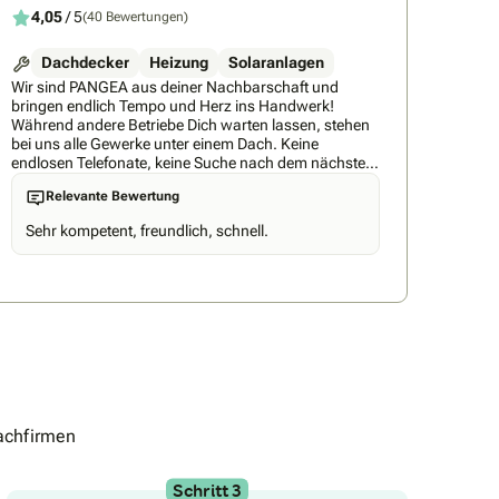
4,05
/ 5
(40 Bewertungen)
Dachdecker
Heizung
Solaranlagen
Wir sind PANGEA aus deiner Nachbarschaft und
bringen endlich Tempo und Herz ins Handwerk!
Während andere Betriebe Dich warten lassen, stehen
bei uns alle Gewerke unter einem Dach. Keine
endlosen Telefonate, keine Suche nach dem nächsten
Handwerker, keine Unsicherheit mehr. Du bekommst
Relevante Bewertung
einen Partner, der alles macht – von der ersten Idee bis
zur letzten Schraube. Denn dein Haus verdient nur die
Sehr kompetent, freundlich, schnell.
besten Handwerker. Mit unserem PANGEA Fahrplan
schauen wir uns das ganze Haus an. So passt am
Ende alles zusammen und keine falsche Planung
mehr! Ob alles auf einmal oder Schritt für Schritt: Du
gibst den Takt vor. Wir sind da. Immer. Wie können wir
Dein Zuhause zu dem Ort machen, an dem Du Dich
jeden Tag noch wohler fühlst?
achfirmen
Schritt 3