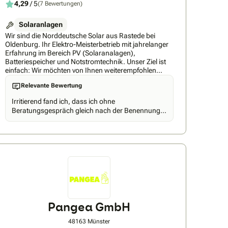
4,29
/ 5
(7 Bewertungen)
Solaranlagen
Wir sind die Norddeutsche Solar aus Rastede bei
Oldenburg. Ihr Elektro-Meisterbetrieb mit jahrelanger
Erfahrung im Bereich PV (Solaranalagen),
Batteriespeicher und Notstromtechnik. Unser Ziel ist
einfach: Wir möchten von Ihnen weiterempfohlen
werden. Dafür geben wir 100% jeden Tag. Wir bauen
Relevante Bewertung
jeden Tag Solaranlagen, Speicher und Notstrom auf.
Das ist unsere Kernkompetenz. Unsere Anlagen laufen
Irritierend fand ich, dass ich ohne
wie ein Schweizer Uhrwerk. Fragen Sie unsere
Beratungsgespräch gleich nach der Benennung
Kunden. Wir freuen uns auf Ihre Anfrage. Ihr Team von
durch Aroundhome ein (KI-generiertes ?) Angebot
der Norddeutschen Solar
erhielt. Das Gespräch mit dem Berater war sehr
ausführlich und angenehm, allerdings war im
ersten Angebot nach dem Gespräch auch nur ein
Gesamtpreis dargestellt. Auf weitere Nachfrage
wurden dann zumindest die Kosten pro
Solarmodul und der Preis für den Speicher
genannt.
Pangea GmbH
48163 Münster