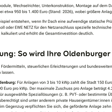
odule, Wechselrichter, Unterkonstruktion, Montage auf dem Da
bei etwa 950 bis 1.400 Euro (Stand: 2026), wobei größere Anlag
spiel entstehen, wenn Ihr Dach eine aufwendige statische Prü
 oder EWE NETZ für den Netzanschluss spezielle technische S
 kalkuliert und erhöht die Gesamtinvestition deutlich.
ung: So wird Ihre Oldenburger
 Fördermitteln, steuerlichen Erleichterungen und bundesweite
n lassen.
denburg:
Für Anlagen von 3 bis 10 kWp zahlt die Stadt 150 Euro
0 Euro pro kWp. Der maximale Zuschuss pro Anlage beträgt 4.25
ür ausgewählte Speziallösungen (z. B. PVT- oder bestimmte Ü
sberechtigt sind unter anderem private Hauseigentümer:innen i
 im Gegenzug verpflichten Sie sich, die geförderte Anlage zeh