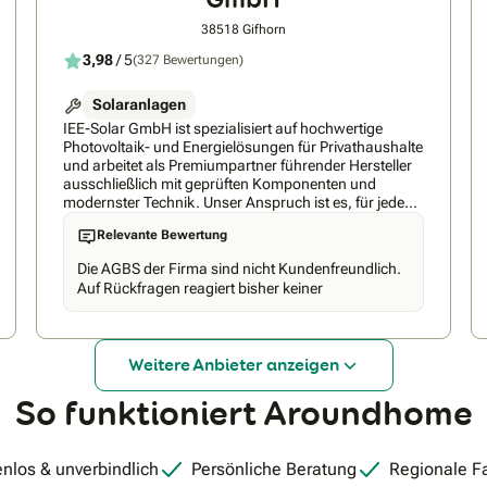
38518 Gifhorn
3,98
/ 5
(327 Bewertungen)
Solaranlagen
IEE-Solar GmbH ist spezialisiert auf hochwertige
Photovoltaik- und Energielösungen für Privathaushalte
und arbeitet als Premiumpartner führender Hersteller
ausschließlich mit geprüften Komponenten und
modernster Technik. Unser Anspruch ist es, für jeden
Kunden die technisch beste und langlebigste Lösung
Relevante Bewertung
zu realisieren – effizient, zuverlässig und zu einem
fairen Preis-Leistungs-Verhältnis. Durch unsere hohen
Die AGBS der Firma sind nicht Kundenfreundlich.
Qualitätsstandards und sorgfältig ausgewählten
Auf Rückfragen reagiert bisher keiner
Partner garantieren wir nachhaltige Ergebnisse und
maximale Kundenzufriedenheit. Nicht umsonst nennt
man die IEE-Solar GmbH den Leuchtturm der
Solarbranche.
Weitere Anbieter anzeigen
So funktioniert Aroundhome
nlos & unverbindlich
Persönliche Beratung
Regionale F