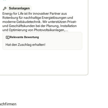
Solaranlagen
Energy for Life ist Ihr innovativer Partner aus
Rotenburg für nachhaltige Energielösungen und
moderne Gebäudetechnik. Wir unterstützen Privat-
und Geschäftskunden bei der Planung, Installation
und Optimierung von Photovoltaikanlagen,
Stromspeichern, Wärmepumpen und
Relevante Bewertung
Ladeinfrastruktur für E-Mobilität. Unser
Leistungsspektrum reicht von der individuellen
Hat den Zuschlag erhalten!
Beratung über die Projektierung bis zur
schlüsselfertigen Umsetzung – alles aus einer Hand.
Besondere Schwerpunkte sind die Integration
erneuerbarer Energien in Bestands- und Neubauten,
intelligente Energiemanagementsysteme sowie die
Unterstützung bei Förderanträgen. Dabei setzen wir
auf hochwertige Technik, innovative Konzepte und
persönlichen Service, damit Sie Ihre
Energieversorgung langfristig sicher, effizient und
umweltfreundlich gestalten können.
achfirmen