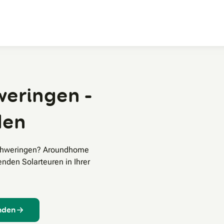
Zum Hauptinhalt
weringen -
den
Schweringen? Aroundhome
enden Solarteuren in Ihrer
inden