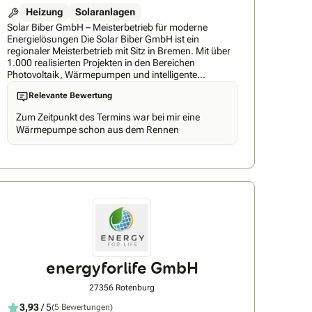
Heizung
Solaranlagen
Solar Biber GmbH – Meisterbetrieb für moderne
Energielösungen Die Solar Biber GmbH ist ein
regionaler Meisterbetrieb mit Sitz in Bremen. Mit über
1.000 realisierten Projekten in den Bereichen
Photovoltaik, Wärmepumpen und intelligente
Energiesysteme zählen wir zu den erfahrensten
Relevante Bewertung
Fachbetrieben in der Region. Unser Anspruch:
maßgeschneiderte Energielösungen statt
Zum Zeitpunkt des Termins war bei mir eine
Standardlösungen. Jedes Projekt wird individuell
Wärmepumpe schon aus dem Rennen
geplant, herstellerunabhängig beraten und von
unserem eigenen qualifizierten Fachpersonal
umgesetzt. Als regionaler Partner bieten wir schnelle
Reaktionszeiten, feste Ansprechpartner und eine
persönliche Betreuung, wie sie nur ein eingespieltes
Team aus der Region leisten kann. Mit modernster
Technik, transparenten Abläufen und einem starken
Qualitätsversprechen schaffen wir nachhaltige
Unabhängigkeit – für private Haushalte wie für
Unternehmen. Solar Biber – moderne Energie, mit
Verstand gemacht.
energyforlife GmbH
27356 Rotenburg
3,93
/ 5
(5 Bewertungen)