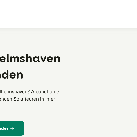
Zum Hauptinhalt
helmshaven
inden
Wilhelmshaven? Aroundhome
enden Solarteuren in Ihrer
inden