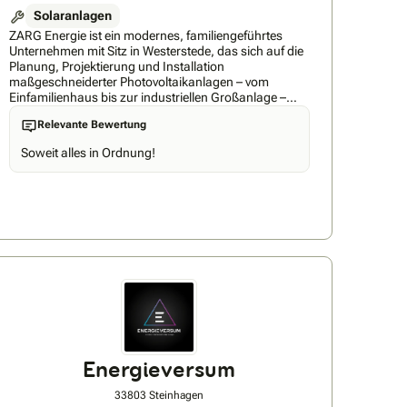
Solaranlagen
ZARG Energie ist ein modernes, familiengeführtes
Unternehmen mit Sitz in Westerstede, das sich auf die
Planung, Projektierung und Installation
maßgeschneiderter Photovoltaikanlagen – vom
Einfamilienhaus bis zur industriellen Großanlage –
spezialisiert hat. Mit eigenen Handwerkerteams,
Relevante Bewertung
hoher Fertigungsqualität und persönlicher Beratung
begleitet ZARG Energie seine Kunden vom ersten
Soweit alles in Ordnung!
Gespräch bis zur Inbetriebnahme – zuverlässig,
engagiert und zukunftsorientiert.
Energieversum
33803 Steinhagen