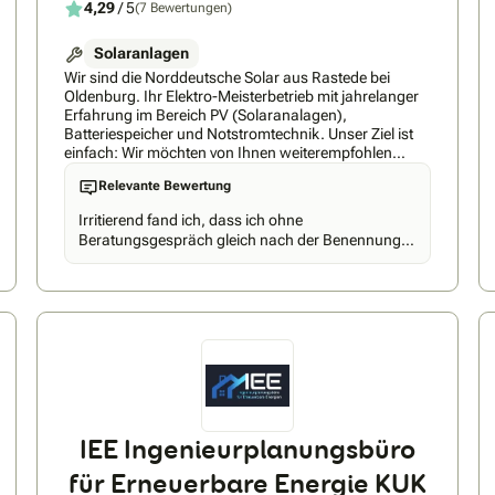
4,29
/ 5
(7 Bewertungen)
Solaranlagen
Wir sind die Norddeutsche Solar aus Rastede bei
Oldenburg. Ihr Elektro-Meisterbetrieb mit jahrelanger
Erfahrung im Bereich PV (Solaranalagen),
Batteriespeicher und Notstromtechnik. Unser Ziel ist
einfach: Wir möchten von Ihnen weiterempfohlen
werden. Dafür geben wir 100% jeden Tag. Wir bauen
Relevante Bewertung
jeden Tag Solaranlagen, Speicher und Notstrom auf.
Das ist unsere Kernkompetenz. Unsere Anlagen laufen
Irritierend fand ich, dass ich ohne
wie ein Schweizer Uhrwerk. Fragen Sie unsere
Beratungsgespräch gleich nach der Benennung
Kunden. Wir freuen uns auf Ihre Anfrage. Ihr Team von
durch Aroundhome ein (KI-generiertes ?) Angebot
der Norddeutschen Solar
erhielt. Das Gespräch mit dem Berater war sehr
ausführlich und angenehm, allerdings war im
ersten Angebot nach dem Gespräch auch nur ein
Gesamtpreis dargestellt. Auf weitere Nachfrage
wurden dann zumindest die Kosten pro
Solarmodul und der Preis für den Speicher
genannt.
IEE Ingenieurplanungsbüro
für Erneuerbare Energie KUK