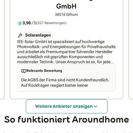
GmbH
38518 Gifhorn
3,98
/ 5
(327 Bewertungen)
Solaranlagen
IEE-Solar GmbH ist spezialisiert auf hochwertige
Photovoltaik- und Energielösungen für Privathaushalte
und arbeitet als Premiumpartner führender Hersteller
ausschließlich mit geprüften Komponenten und
modernster Technik. Unser Anspruch ist es, für jeden
Kunden die technisch beste und langlebigste Lösung
Relevante Bewertung
zu realisieren – effizient, zuverlässig und zu einem
fairen Preis-Leistungs-Verhältnis. Durch unsere hohen
Die AGBS der Firma sind nicht Kundenfreundlich.
Qualitätsstandards und sorgfältig ausgewählten
Auf Rückfragen reagiert bisher keiner
Partner garantieren wir nachhaltige Ergebnisse und
maximale Kundenzufriedenheit. Nicht umsonst nennt
man die IEE-Solar GmbH den Leuchtturm der
Solarbranche.
Weitere Anbieter anzeigen
So funktioniert Aroundhome