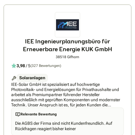
IEE Ingenieurplanungsbüro für
Erneuerbare Energie KUK GmbH
38518 Gifhorn
3,98
/ 5
(327 Bewertungen)
Solaranlagen
IEE-Solar GmbH ist spezialisiert auf hochwertige
Photovoltaik- und Energielösungen für Privathaushalte und
arbeitet als Premiumpartner führender Hersteller
ausschließlich mit geprüften Komponenten und modernster
Technik. Unser Anspruch ist es, für jeden Kunden die
technisch beste und langlebigste Lösung zu realisieren –
Relevante Bewertung
effizient, zuverlässig und zu einem fairen Preis-Leistungs-
Verhältnis. Durch unsere hohen Qualitätsstandards und
Die AGBS der Firma sind nicht Kundenfreundlich. Auf
sorgfältig ausgewählten Partner garantieren wir nachhaltige
Rückfragen reagiert bisher keiner
Ergebnisse und maximale Kundenzufriedenheit. Nicht