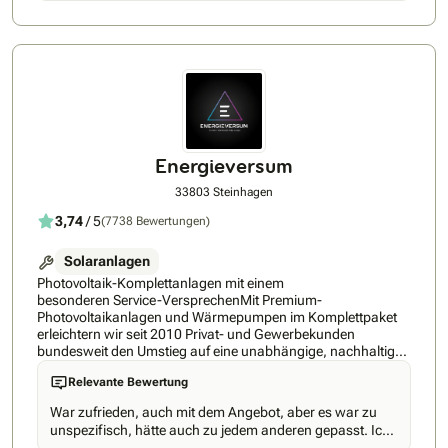
umsonst nennt man die IEE-Solar GmbH den Leuchtturm der
Solarbranche.
Energieversum
33803 Steinhagen
3,74
/ 5
(7738 Bewertungen)
Solaranlagen
Photovoltaik-Komplettanlagen mit einem
besonderen Service-VersprechenMit Premium-
Photovoltaikanlagen und Wärmepumpen im Komplettpaket
erleichtern wir seit 2010 Privat- und Gewerbekunden
bundesweit den Umstieg auf eine unabhängige, nachhaltige
Energieversorgung.Mehr als 50.000 installierte Anlagen – die
Relevante Bewertung
meisten in Kombination mit einem Batteriespeicher – haben
wir bereits auf deutschen Dächern umgesetzt und erfolgreich
War zufrieden, auch mit dem Angebot, aber es war zu
ans Stromnetz gebracht. Seit 2024 im Regelfall ergänzt durch
unspezifisch, hätte auch zu jedem anderen gepasst. Ich
EV.cockpit, unser eigenes Home Energy Management