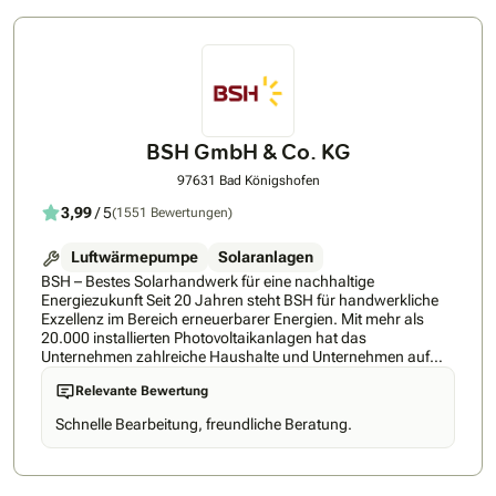
BSH GmbH & Co. KG
97631 Bad Königshofen
3,99
/ 5
(1551 Bewertungen)
Luftwärmepumpe
Solaranlagen
BSH – Bestes Solarhandwerk für eine nachhaltige
Energiezukunft Seit 20 Jahren steht BSH für handwerkliche
Exzellenz im Bereich erneuerbarer Energien. Mit mehr als
20.000 installierten Photovoltaikanlagen hat das
Unternehmen zahlreiche Haushalte und Unternehmen auf
dem Weg zur eigenen, nachhaltigen Energieversorgung
Relevante Bewertung
begleitet. Der Fokus von BSH liegt darauf, die Vision eines
perfekten Zuhauses mit modernster Energiegewinnung zu
Schnelle Bearbeitung, freundliche Beratung.
vereinen. Individuell abgestimmte Photovoltaiksysteme
sorgen für maximale Effizienz, Autarkie und größtmöglicher
Wirtschaftlichkeit. In einer Zeit, in der Nachhaltigkeit und
Energieunabhängigkeit immer wichtiger werden, setzt BSH