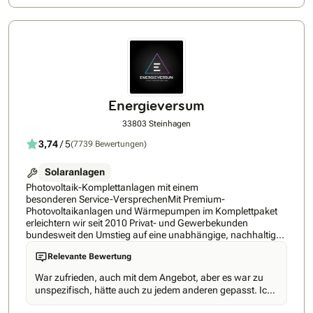
Solarbranche.
Energieversum
33803 Steinhagen
3,74
/ 5
(7739 Bewertungen)
Solaranlagen
Photovoltaik-Komplettanlagen mit einem
besonderen Service-VersprechenMit Premium-
Photovoltaikanlagen und Wärmepumpen im Komplettpaket
erleichtern wir seit 2010 Privat- und Gewerbekunden
bundesweit den Umstieg auf eine unabhängige, nachhaltige
Energieversorgung.Mehr als 50.000 installierte Anlagen – die
Relevante Bewertung
meisten in Kombination mit einem Batteriespeicher – haben
wir bereits auf deutschen Dächern umgesetzt und erfolgreich
War zufrieden, auch mit dem Angebot, aber es war zu
ans Stromnetz gebracht. Seit 2024 im Regelfall ergänzt durch
unspezifisch, hätte auch zu jedem anderen gepasst. Ich
EV.cockpit, unser eigenes Home Energy Management
weiß nicht wie hoch die Kosten noch geworden wären
System, das Photovoltaik, Speicher, Wärmepumpe und