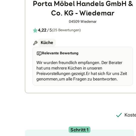
Porta Möbel Handels GmbH &
neue Traumküche von Anfang an zu Ihrer vollsten
Zufriedenheit für Sie da ist, übernehmen wir
Co. KG - Wiedemar
selbstverständlich das Aufmass vor Ort genauso wie
die Überwachung der Lieferung und fachgerechten
04509 Wiedemar
Montage.
4,22
/ 5
(25 Bewertungen)
Küche
Relevante Bewertung
Wir wurden freundlich empfangen. Der Berater
hat uns mehrere Küchen in unseren
Preisvorstellungen gezeigt.Er hat sich für uns Zeit
genommen,um alle Fragen zu beantworten.
Koste
Schritt 1