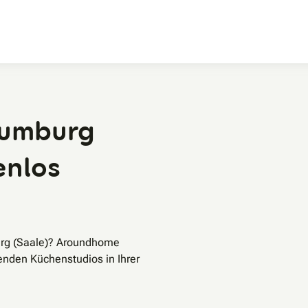
Zum Hauptinhalt
aumburg
enlos
urg (Saale)? Aroundhome
enden Küchenstudios in Ihrer