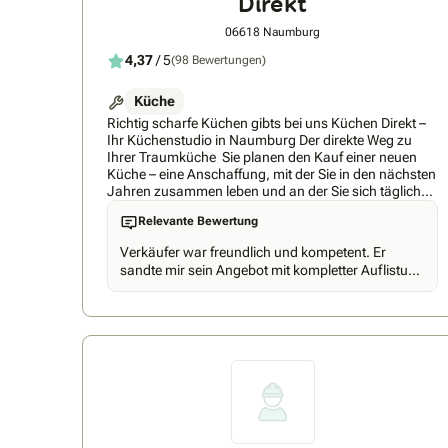
Direkt
06618 Naumburg
4,37
/ 5
(98 Bewertungen)
Küche
Richtig scharfe Küchen gibts bei uns Küchen Direkt –
Ihr Küchenstudio in Naumburg Der direkte Weg zu
Ihrer Traumküche Sie planen den Kauf einer neuen
Küche – eine Anschaffung, mit der Sie in den nächsten
Jahren zusammen leben und an der Sie sich täglich
erfreuen wollen. Hier sollten Sie sich auf uns als einen
Relevante Bewertung
erfahrenen Partner, der seit 1993 exklusiv im Küchen-
und Hausgerätespezialhandel in Naumburg tätig ist
Verkäufer war freundlich und kompetent. Er
und auf zahlreiche innovative Referenzobjekte
sandte mir sein Angebot mit kompletter Auflistung
zurückblicken kann, verlassen. Mit modernster
und Bildern per email zu.
Computertechnik erstellen wir mit Ihnen gemeinsam
kreative und designbewusste Entwürfe in Verbindung
mit der Präsentation sowie einer ausführlichen
Beratung zu verwendender Materialien und Farben.
Markengeräte der neuesten technischen Generation
für höchste Ansprüche gehören ebenso zu unseren
qualitativ hochwertigen Küchen wie das vielfältige
Zubehör. Dies alles bieten wir Ihnen im direkten
Vertrieb verschiedener Küchenhersteller zu einem
attraktiven Preis-Leistungs-Verhältnis! Und damit Ihre