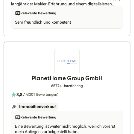
langjähriger Makler-Erfahrung und einem digitalisierten
Verkaufsprozess, machen wir Immobilientransaktionen
Relevante Bewertung
einfacher, bequemer und transparenter. Dabei bieten wir
umfassenden Service in allen Bereichen, von der
Sehr freundlich und kompetent
Immobiliensuche und -finanzierung bis zur Energieberatung.
PlanetHome Group GmbH
85774 Unterföhring
3,8
/ 5
(301 Bewertungen)
Immobilienverkauf
Relevante Bewertung
Eine Bewertung ist weiter nicht möglich, weil ich vorerst
mein Anliegen zurückgestellt habe.