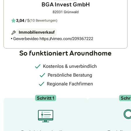
BGA Invest GmbH
82031 Grünwald
3,04
/ 5
(10 Bewertungen)
Immobilienverkauf
• Gewerbevideo https://vimeo.com/209367222
So funktioniert Aroundhome
Kostenlos & unverbindlich
Persönliche Beratung
Regionale Fachfirmen
Schritt 1
Schri
N