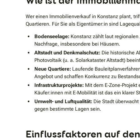
Wie ist der Immobilienma
Wer einen Immobilienverkauf in Konstanz plant, tri
Quartieren. Für Sie als Eigentümer:in sind Lageq
Bodenseelage:
Konstanz zählt laut regionale
Nachfrage, insbesondere bei Häusern.
Altstadt und Denkmalschutz:
Die historische 
Photovoltaik (u. a. Solarkataster Altstadt) bee
Neue Quartiere:
Laufende Bauleitplanverfahren 
Angebot und schaffen Konkurrenz zu Bestands
Infrastrukturprojekte:
Mit dem E‐Zone‐Projekt e
Käufer:innen mit E‐Mobilität ist das ein klarer S
Umwelt- und Luftqualität:
Die Stadt überwacht d
gegen bestimmte Lagen sein.
Einflussfaktoren auf den