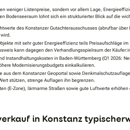
n weniger Listenpreise, sondern vor allem Lage, Energieeffizi
n Bodenseeraum lohnt sich ein strukturierter Blick auf die wic
chtwerte des Konstanzer Gutachterausschusses (abrufbar über 
wird.
jekte mit sehr guter Energieeffizienz teils Preisaufschläge im 
usweis kann dagegen den Verhandlungsspielraum der Käufer:i
d Instandhaltungskosten in Baden‐Württemberg (Q1 2026: Neu
höhere Modernisierungsbudgets einkalkulieren.
 aus dem Konstanzer Geoportal sowie Denkmalschutzauflage
ert stützen, strenge Auflagen ihn begrenzen.
n (E‐Zone), lärmarme Straßen sowie gute Luftwerte erhöhen die 
verkauf in Konstanz typischer