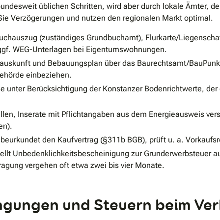
 bundesweit üblichen Schritten, wird aber durch lokale Ämter
Sie Verzögerungen und nutzen den regionalen Markt optimal.
chauszug (zuständiges Grundbuchamt), Flurkarte/Liegenschaf
ggf. WEG-Unterlagen bei Eigentumswohnungen.
uskunft und Bebauungsplan über das Baurechtsamt/BauPunkt 
behörde einbeziehen.
e unter Berücksichtigung der Konstanzer Bodenrichtwerte, der 
len, Inserate mit Pflichtangaben aus dem Energieausweis ver
en).
d beurkundet den Kaufvertrag (§311b BGB), prüft u. a. Vorkauf
ellt Unbedenklichkeitsbescheinigung zur Grunderwerbsteuer a
ragung vergehen oft etwa zwei bis vier Monate.
gungen und Steuern beim Verk