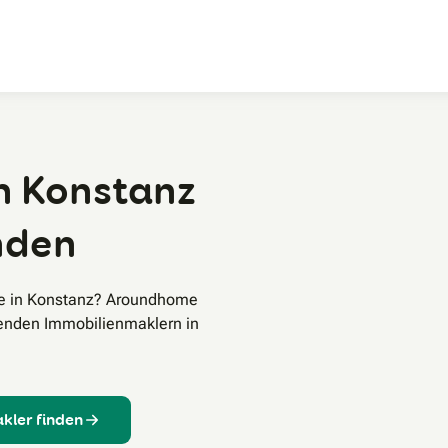
Zum Hauptinhalt
n Konstanz
inden
fe in Konstanz? Aroundhome
senden Immobilienmaklern in
kler finden