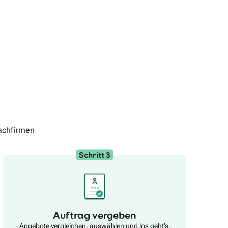
Verkaufsprozess.Von der fundierten Bewertung über
die zielgerichtete Ansprache geeigneter Käuferinnen
und Käufer bis hin zur erfolgreichen
Vertragsabwicklung stehen wir Ihnen mit Erfahrung
und Engagement zur Seite. Dabei profitieren Sie von
unserer tiefgehenden Kenntnis des regionalen
Immobilienmarktes in Schleswig-Holstein.Neben der
Vermarktung von Immobilien umfasst unser
Leistungsspektrum auch die Projektierung von
Neubauten sowie die Vermietung – ein breites
Fundament, das uns ermöglicht, Immobilien
ganzheitlich zu betrachten und ihr Potenzial optimal
auszuschöpfen.Wir freuen uns darauf, Sie persönlich
kennenzulernen und uns um Ihre Immobilie zu
kümmern – zuverlässig, professionell und mit dem
achfirmen
Anspruch, für Sie das bestmögliche Ergebnis zu
erzielen.FÖRDEIMMOBILIEN. Wo Wohnwünsche
Wirklichkeit werden.
Schritt 3
Auftrag vergeben
Angebote vergleichen, auswählen und los geht’s.