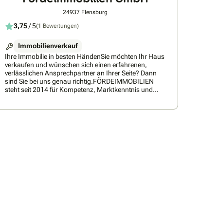
24937 Flensburg
3,75
/ 5
(1 Bewertungen)
Immobilienverkauf
Ihre Immobilie in besten HändenSie möchten Ihr Haus
verkaufen und wünschen sich einen erfahrenen,
verlässlichen Ansprechpartner an Ihrer Seite? Dann
sind Sie bei uns genau richtig.FÖRDEIMMOBILIEN
steht seit 2014 für Kompetenz, Marktkenntnis und
höchste Qualitätsansprüche im Immobilienbereich.
Als regional verwurzeltes Unternehmen sind wir im
Raum Flensburg sowie in ganz Schleswig-Holstein für
unsere Kundinnen und Kunden tätig. Unsere Stärke
liegt in der persönlichen Beratung, einer realistischen
Marktwertermittlung und einer professionellen
Vermarktung, die individuell auf Ihre Immobilie
abgestimmt ist.Der Verkauf eines Hauses ist mehr als
eine reine Transaktion – oft ist er mit persönlichen
Erinnerungen, neuen Lebensabschnitten und
wichtigen finanziellen Entscheidungen verbunden.
Umso wichtiger ist ein Partner, der nicht nur den Markt
kennt, sondern auch Ihre Situation versteht. Wir
begleiten Sie strukturiert, transparent und mit einem
klaren Plan durch den gesamten