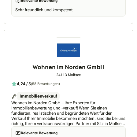
Relevante Bewertung
einfacher, bequemer und transparenter. Dabei bieten wir
umfassenden Service in allen Bereichen, von der
Sehr freundlich und kompetent
Immobiliensuche und -finanzierung bis zur Energieberatung.
Wohnen im Norden GmbH
24113 Molfsee
4,24
/ 5
(58 Bewertungen)
Immobilienverkauf
Wohnen im Norden GmbH – Ihre Experten für
Immobilienbewertung und -verkauf! Wenn Sie einen
fundierten, realistischen und begründeten Wert für den
Verkauf Ihrer Immobilie bekommen möchten, sind Sie bei uns
richtig, Ihrem vertrauenswürdigen Partner mit Sitz in Molfsee
bei Kiel und in Hamburg. Seit unserer Gründung im Jahr
Relevante Bewertung
2010 stehen wir Ihnen mit fast 15 Jahren geballter Erfahrung