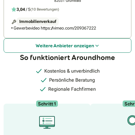
82031 Grünwald
3,04
/ 5
(10 Bewertungen)
Immobilienverkauf
• Gewerbevideo https://vimeo.com/209367222
Weitere Anbieter anzeigen
So funktioniert Aroundhome
Kostenlos & unverbindlich
Persönliche Beratung
Regionale Fachfirmen
Schritt 1
Schri