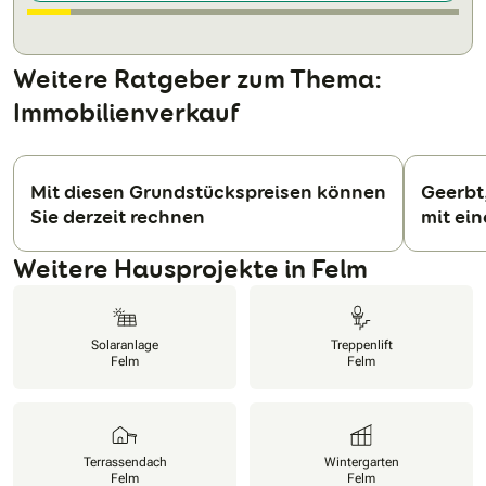
Weitere Ratgeber zum Thema:
Immobilienverkauf
Mit diesen Grundstückspreisen können
Geerbt,
Sie derzeit rechnen
mit ei
N
Weitere Hausprojekte in Felm
Solaranlage
Treppenlift
Felm
Felm
Terrassendach
Wintergarten
Felm
Felm