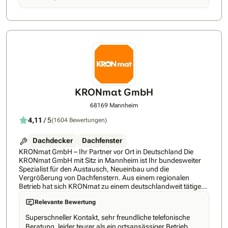
KRONmat GmbH
68169 Mannheim
4,11
/ 5
(1604 Bewertungen)
Dachdecker
Dachfenster
KRONmat GmbH – Ihr Partner vor Ort in Deutschland Die
KRONmat GmbH mit Sitz in Mannheim ist Ihr bundesweiter
Spezialist für den Austausch, Neueinbau und die
Vergrößerung von Dachfenstern. Aus einem regionalen
Betrieb hat sich KRONmat zu einem deutschlandweit tätigen
Fachunternehmen mit erfahrenen Montageteams und
Relevante Bewertung
regionalen Fachberatern entwickelt, die kostenlose und
unverbindliche Beratung direkt vor Ort bieten. Unsere
Superschneller Kontakt, sehr freundliche telefonische
Logistikzentren in Mannheim, Ilsede, Ennepetal, Titting-
Beratung, leider teurer als ein ortsansässiger Betrieb.