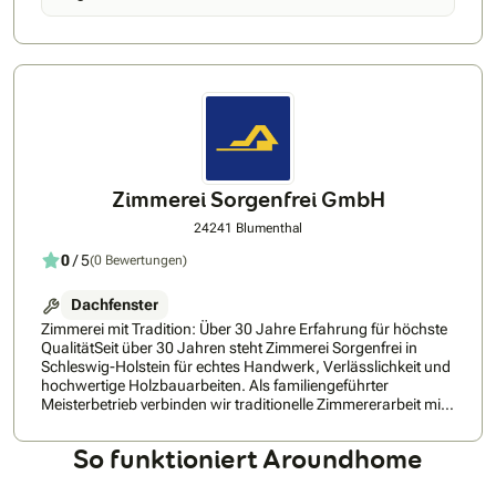
beraten. Buchen Sie ihre Beratung direkt hier beim VELUX
Beratungsservice: Bookings – – Outlook
Zimmerei Sorgenfrei GmbH
24241 Blumenthal
0
/ 5
(0 Bewertungen)
Dachfenster
Zimmerei mit Tradition: Über 30 Jahre Erfahrung für höchste
QualitätSeit über 30 Jahren steht Zimmerei Sorgenfrei in
Schleswig-Holstein für echtes Handwerk, Verlässlichkeit und
hochwertige Holzbauarbeiten. Als familiengeführter
Meisterbetrieb verbinden wir traditionelle Zimmererarbeit mit
modernen Techniken – für langlebige Lösungen rund um
Dach, Holzrahmenbau und energetische Sanierung.
So funktioniert Aroundhome