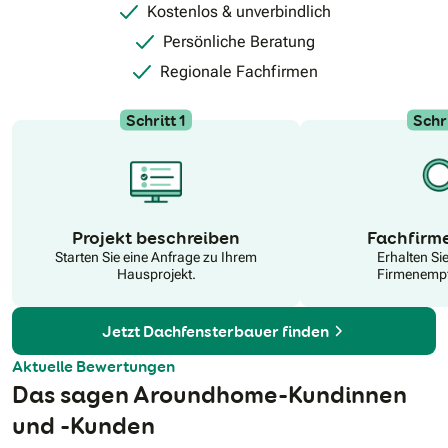
Kostenlos & unverbindlich
Persönliche Beratung
Regionale Fachfirmen
Schritt 1
Schri
N
Projekt beschreiben
Fachfirm
Starten Sie eine Anfrage zu Ihrem
Erhalten Si
Hausprojekt.
Firmenempf
Jetzt Dachfensterbauer finden
Aktuelle Bewertungen
Das sagen Aroundhome-Kundinnen
und -Kunden