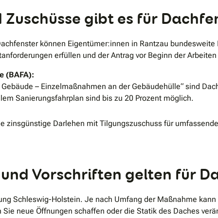
Zuschüsse gibt es für Dachfe
 Dachfenster können Eigentümer:innen in Rantzau bundesweite
forderungen erfüllen und der Antrag vor Beginn der Arbeiten g
le (BAFA):
 Gebäude – Einzelmaßnahmen an der Gebäudehülle“ sind Dachfe
ellem Sanierungsfahrplan sind bis zu 20 Prozent möglich.
e zinsgünstige Darlehen mit Tilgungszuschuss für umfassender
nd Vorschriften gelten für D
nung Schleswig-Holstein. Je nach Umfang der Maßnahme kann d
 Sie neue Öffnungen schaffen oder die Statik des Daches verä