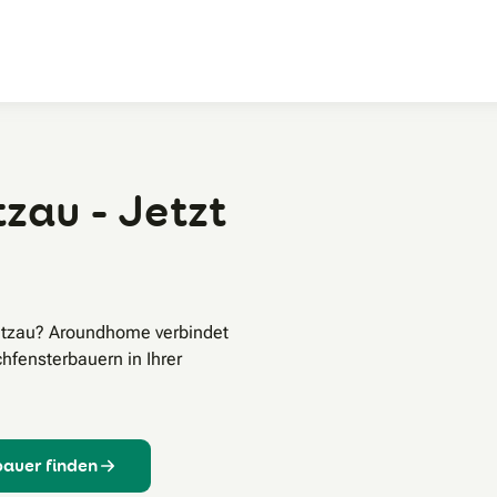
Zum Hauptinhalt
zau - Jetzt
antzau? Aroundhome verbindet
hfensterbauern in Ihrer
bauer finden