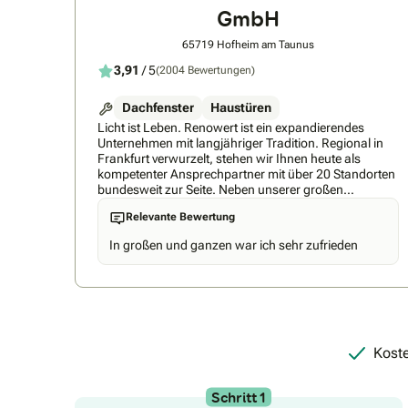
GmbH
65719 Hofheim am Taunus
3,91
/ 5
(2004 Bewertungen)
Dachfenster
Haustüren
Licht ist Leben. Renowert ist ein expandierendes
Unternehmen mit langjähriger Tradition. Regional in
Frankfurt verwurzelt, stehen wir Ihnen heute als
kompetenter Ansprechpartner mit über 20 Standorten
bundesweit zur Seite. Neben unserer großen
Leidenschaft für Dachfenster ist es unser oberstes
Relevante Bewertung
Ziel, die Bedürfnisse unserer Kunden umfassend zu
erfüllen – durch individuelle Lösungen und Produkte
In großen und ganzen war ich sehr zufrieden
höchster Qualität. Unsere Liebe für das
Nischenprodukt Dachfenster entdeckten wir schnell –
und fanden so unsere Bestimmung für den
reibungslosen Dachfenster-Austausch. Dabei
verfolgen wir stets eine Vision: den unkomplizierten
und schnellen Dachfenster-Austausch mithilfe eines
innovativen Maß-Renovierungs-Verfahren vom
Koste
Weltunternehmen FAKRO. Ob Flensburg oder
München – mit 20 Standorten sind wir in ganz
Deutschland zuhause. So können wir schnelle
Schritt 1
Reaktionszeiten gewährleisten und stellen eine