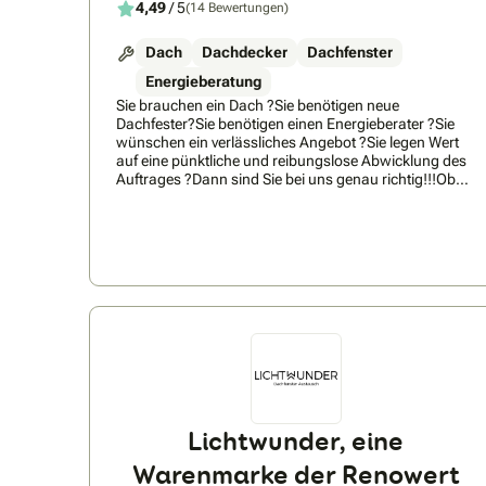
4,49
/ 5
(14 Bewertungen)
Dach
Dachdecker
Dachfenster
Energieberatung
Sie brauchen ein Dach ?Sie benötigen neue
Dachfester?Sie benötigen einen Energieberater ?Sie
wünschen ein verlässliches Angebot ?Sie legen Wert
auf eine pünktliche und reibungslose Abwicklung des
Auftrages ?Dann sind Sie bei uns genau richtig!!!Ob
Neubau, Anbau oder Umbau, Flachdachaufstockung
oder Altbausanierung!Eine gründliche Abstimmung
mit dem Auftraggeber, ein hoher Vorfertigungsgrad
sowie handwerkliches Geschick und unsere
Erfahrung sorgen für ein perfektes Ergebnis.Eine enge
Kooperation mit den anderen Gewerken (z.B. Maurer,
Elektriker u.s.w.) ist für uns selbstverständlich. Denn
dies spart Zeit und bringt Qualität! Vom Satteldach bis
zum exklusiven Mansarddach: auf die kompetente
Beratung und die akkurate, pünktliche Ausführung
durch unser eingespieltes Team können Sie sich
verlassen.
Lichtwunder, eine
Warenmarke der Renowert