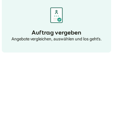
Wuppertal, Mülheim an der Ruhr • Oliver Jeschke 📞
0155 606248 31 Wuppertal, Köln, Bonn, Siegen •
Detlef Ottmann 📞 0171 53963 35 Aachen, Krefeld,
Mönchengladbach, Bonn, Siegen, Hagen • Sabine
Ottmann 📞 0151 118264 54 Aachen, Krefeld,
Mönchengladbach, Bonn, Siegen, Hagen
Auftrag vergeben
Norddeutschland • Michael Krol 📞 0621 762130 25
Angebote vergleichen, auswählen und los geht’s.
Hamburg, Lübeck, Lüneburg, Kiel, Flensburg,
Schwerin • Thomas Langner 📞 0157 780978 49
Oldenburg, Wilhelmshaven, Münster, Osnabrück •
Nick von Prondzinski 📞 0163 3957877 Hannover,
Hildesheim, Braunschweig, Salzgitter