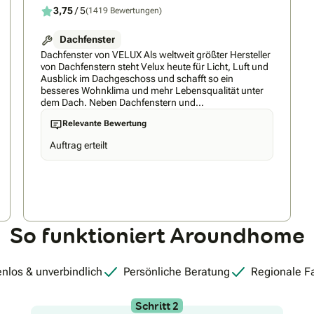
3,75
/ 5
(1419 Bewertungen)
Dachfenster
Dachfenster von VELUX Als weltweit größter Hersteller
von Dachfenstern steht Velux heute für Licht, Luft und
Ausblick im Dachgeschoss und schafft so ein
besseres Wohnklima und mehr Lebensqualität unter
dem Dach. Neben Dachfenstern und
Dachfensterlösungen für geneigte und flache Dächer
Relevante Bewertung
bietet Velux auch Produkte für den Hitze- und
Sonnenschutz sowie Smart Home Lösungen.
Auftrag erteilt
Entdecken Sie die Produktvielfalt von VELUX und
lassen Sie sich von uns beraten. Buchen Sie ihre
Beratung direkt hier beim VELUX Beratungsservice:
Bookings – – Outlook
So funktioniert Aroundhome
nlos & unverbindlich
Persönliche Beratung
Regionale F
Schritt 2