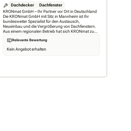
Dachdecker
Dachfenster
KRONmat GmbH – Ihr Partner vor Ort in Deutschland
Die KRONmat GmbH mit Sitz in Mannheim ist Ihr
bundesweiter Spezialist für den Austausch,
Neueinbau und die Vergrößerung von Dachfenstern.
Aus einem regionalen Betrieb hat sich KRONmat zu
einem deutschlandweit tätigen Fachunternehmen mit
Relevante Bewertung
erfahrenen Montageteams und regionalen
Fachberatern entwickelt, die kostenlose und
Kein Angebot erhalten
unverbindliche Beratung direkt vor Ort bieten. Unsere
Logistikzentren in Mannheim, Ilsede, Ennepetal,
Titting-Stadelhofen, Nossen und Büchen
gewährleisten schnelle Lieferung und kurze
Wartezeiten. Mit modernen 3-fach-verglasten
Dachfenstern sparen Sie Energie, steigern Ihren
Wohnkomfort und den Wert Ihrer Immobilie. Unser
zertifizierter Energieberater übernimmt kostenlos die
komplette BAFA-Abwicklung, sodass Sie ganz einfach
von 15 % staatlicher Förderung profitieren. Über 30
Jahre Erfahrung, zertifizierte Monteure, schnelle
Umsetzung in ca. 35 Werktagen – dafür steht
KRONmat GmbH. Zentrale & Kontakt KRONmat
GmbH Einsteinstraße 39–41, 68169 Mannheim 0621
762130-0 info@kronmat.de www.kronmat.de
Regionale Fachberater – persönliche Ansprechpartner
Ostdeutschland • Alexander Krisch 📞 0621 762130