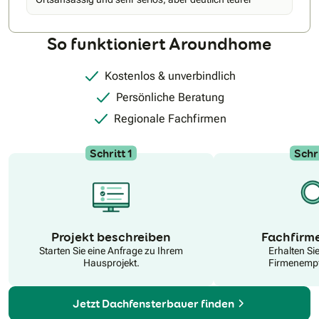
beraten. Buchen Sie ihre Beratung direkt hier beim VELUX
Beratungsservice: Bookings – – Outlook
So funktioniert Aroundhome
Kostenlos & unverbindlich
Persönliche Beratung
Regionale Fachfirmen
Schritt 1
Schri
N
Projekt beschreiben
Fachfirm
Starten Sie eine Anfrage zu Ihrem
Erhalten Si
Hausprojekt.
Firmenempf
Jetzt Dachfensterbauer finden