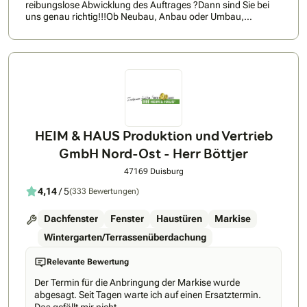
reibungslose Abwicklung des Auftrages ?Dann sind Sie bei
uns genau richtig!!!Ob Neubau, Anbau oder Umbau,
Flachdachaufstockung oder Altbausanierung!Eine
gründliche Abstimmung mit dem Auftraggeber, ein hoher
Vorfertigungsgrad sowie handwerkliches Geschick und
unsere Erfahrung sorgen für ein perfektes Ergebnis.Eine enge
Kooperation mit den anderen Gewerken (z.B. Maurer,
Elektriker u.s.w.) ist für uns selbstverständlich. Denn dies
spart Zeit und bringt Qualität! Vom Satteldach bis zum
exklusiven Mansarddach: auf die kompetente Beratung und
die akkurate, pünktliche Ausführung durch unser
HEIM & HAUS Produktion und Vertrieb
eingespieltes Team können Sie sich verlassen.
GmbH Nord-Ost - Herr Böttjer
47169 Duisburg
4,14
/ 5
(333 Bewertungen)
Dachfenster
Fenster
Haustüren
Markise
Wintergarten/Terrassenüberdachung
Relevante Bewertung
Der Termin für die Anbringung der Markise wurde
abgesagt. Seit Tagen warte ich auf einen Ersatztermin.