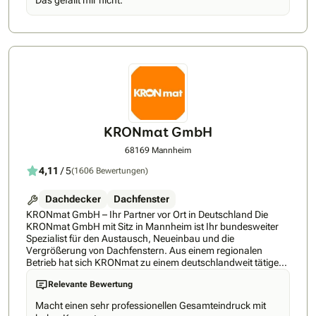
Das gefällt mir nicht.
KRONmat GmbH
68169 Mannheim
4,11
/ 5
(1606 Bewertungen)
Dachdecker
Dachfenster
KRONmat GmbH – Ihr Partner vor Ort in Deutschland Die
KRONmat GmbH mit Sitz in Mannheim ist Ihr bundesweiter
Spezialist für den Austausch, Neueinbau und die
Vergrößerung von Dachfenstern. Aus einem regionalen
Betrieb hat sich KRONmat zu einem deutschlandweit tätigen
Fachunternehmen mit erfahrenen Montageteams und
Relevante Bewertung
regionalen Fachberatern entwickelt, die kostenlose und
unverbindliche Beratung direkt vor Ort bieten. Unsere
Macht einen sehr professionellen Gesamteindruck mit
Logistikzentren in Mannheim, Ilsede, Ennepetal, Titting-