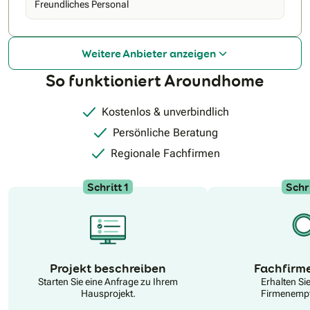
Freundliches Personal
Weitere Anbieter anzeigen
So funktioniert Aroundhome
Kostenlos & unverbindlich
Persönliche Beratung
Regionale Fachfirmen
Schritt 1
Schri
N
Projekt beschreiben
Fachfirm
Starten Sie eine Anfrage zu Ihrem
Erhalten Si
Hausprojekt.
Firmenempf