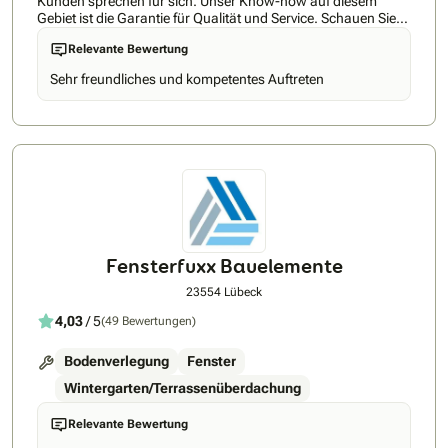
Kunden sprechen für sich. Unser Know-how auf diesem
Gebiet ist die Garantie für Qualität und Service. Schauen Sie
sich auch unsere Bewertungen auf Google an. Wenn Sie für
Relevante Bewertung
Ihr Heim Schutz vor intensiver Sonneneinstrahlung, lästigen
Insekten oder neugierigen Blicken suchen, sind Sie bei uns an
Sehr freundliches und kompetentes Auftreten
der richtigen Adresse – wir bieten Ihnen hochwertige
Rollläden und Moskitonetzte an. Die breite Palette unserer
Produkte wie Haustüren, Rollos, Rollgitter, Sicherheitsfenster
und vieles mehr wird Sie überzeugen. Unser Erfolgskonzept
ist ganz einfach: Kreativität, Top-Service und Qualität. Vor
allem steht die individuelle Beratung bei uns im Mittelpunkt.
Als Fachbetrieb verkaufen wir Ihnen keine Waren und
Dienstleistungen von der Stange, sondern bieten Lösungen,
die das Wohnen bei Ihnen noch angenehmer machen. Und
wir verstehen nicht nur unser Handwerk, sondern setzen
auch bei der Produktauswahl ausschließlich auf namhafte
Fensterfuxx Bauelemente
Hersteller. Bestimmt haben auch Sie eine Idee, wie Sie Ihr
Heim noch schöner gestalten können – deshalb nehmen Sie
23554 Lübeck
doch einfach und unverbindlich Kontakt mit uns auf. Rufen
4,03
/ 5
(49 Bewertungen)
Sie uns an oder senden Sie eine Nachricht. Wir freuen uns auf
Sie Ihr Thermotech Team Unsere Leistungen • Vertrieb und
Montage, Demontage • Fenster • Haustüren • Rollläden •
Bodenverlegung
Fenster
Moskitonetze
Wintergarten/Terrassenüberdachung
Relevante Bewertung