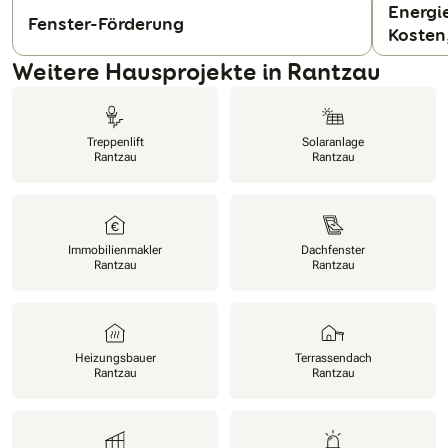
Energie
Fenster-Förderung
Kosten
N
Weitere Hausprojekte in Rantzau
Treppenlift
Solaranlage
Rantzau
Rantzau
Immobilienmakler
Dachfenster
Rantzau
Rantzau
Heizungsbauer
Terrassendach
Rantzau
Rantzau