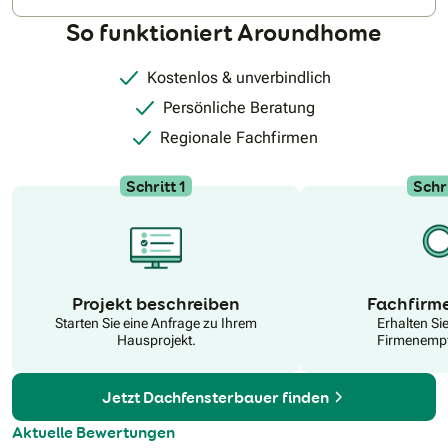
modernen Techniken – für langlebige Lösungen rund um
Dach, Holzrahmenbau und energetische Sanierung.
So funktioniert Aroundhome
Kostenlos & unverbindlich
Persönliche Beratung
Regionale Fachfirmen
Schritt 1
Schri
N
Projekt beschreiben
Fachfirm
Starten Sie eine Anfrage zu Ihrem
Erhalten Si
Hausprojekt.
Firmenempf
Jetzt Dachfensterbauer finden
Aktuelle Bewertungen