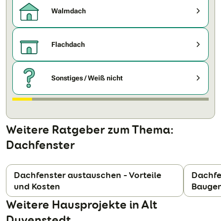
Walmdach
Flachdach
Sonstiges / Weiß nicht
Weitere Ratgeber zum Thema:
Dachfenster
Dachfenster austauschen – Vorteile
Dachfe
und Kosten
Baugen
N
Weitere Hausprojekte in Alt
Duvenstedt