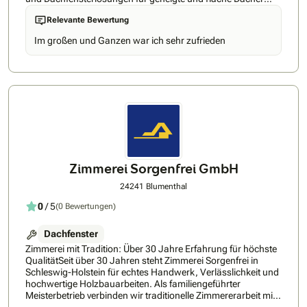
bietet Velux auch Produkte für den Hitze- und Sonnenschutz
Relevante Bewertung
sowie Smart Home Lösungen. Entdecken Sie die
Produktvielfalt von VELUX und lassen Sie sich von uns
Im großen und Ganzen war ich sehr zufrieden
beraten. Buchen Sie ihre Beratung direkt hier beim VELUX
Beratungsservice: Bookings – – Outlook
Zimmerei Sorgenfrei GmbH
24241 Blumenthal
0
/ 5
(0 Bewertungen)
Dachfenster
Zimmerei mit Tradition: Über 30 Jahre Erfahrung für höchste
QualitätSeit über 30 Jahren steht Zimmerei Sorgenfrei in
Schleswig-Holstein für echtes Handwerk, Verlässlichkeit und
hochwertige Holzbauarbeiten. Als familiengeführter
Meisterbetrieb verbinden wir traditionelle Zimmererarbeit mit