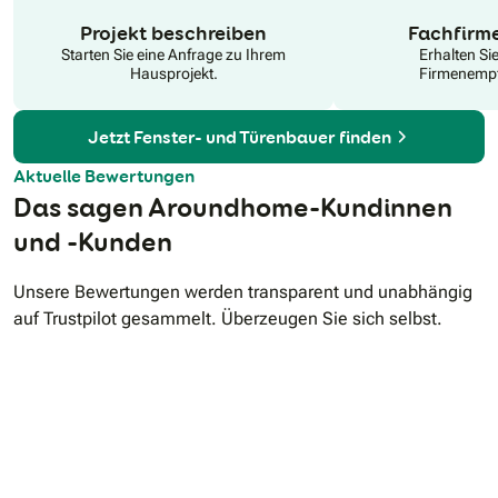
auch auf seinen Service. Blaurock bietet sozusagen ein
N
„Rundum-Sorglos-Paket“ an. Das beginnt beim Ausbau und
Projekt beschreiben
Fachfirm
der umweltgerechten Entsorgung der alten Fenster,
Starten Sie eine Anfrage zu Ihrem
Erhalten Si
Rollläden, Beschattungen und Überdachungen bis zum
Hausprojekt.
Firmenempf
fachmännischen und schnellen Einbau der neuen Produkte.
Jetzt Fenster- und Türenbauer finden
Aktuelle Bewertungen
Das sagen Aroundhome-Kundinnen
und -Kunden
Unsere Bewertungen werden transparent und unabhängig
auf Trustpilot gesammelt. Überzeugen Sie sich selbst.