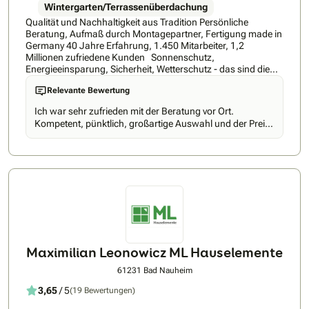
Wintergarten/Terrassenüberdachung
Qualität und Nachhaltigkeit aus Tradition Persönliche
Beratung, Aufmaß durch Montagepartner, Fertigung made in
Germany 40 Jahre Erfahrung, 1.450 Mitarbeiter, 1,2
Millionen zufriedene Kunden Sonnenschutz,
Energieeinsparung, Sicherheit, Wetterschutz - das sind die
Stärken von HEIM & HAUS. Hinzu kommt ein einzigartiges
Relevante Bewertung
Vertriebskonzept: Ohne den sonst üblichen Zwischenhandel
liefern wir direkt ab Werk maßgefertigte Qualitätsprodukte
Ich war sehr zufrieden mit der Beratung vor Ort.
"Made in Germany" - zu einem ausgezeichneten Preis-
Kompetent, pünktlich, großartige Auswahl und der Preis
Leistungs-Verhältnis. Typisch HEIM & HAUS ist auch die
stimmt auch.
persönliche Produktberatung durch den HEIM & HAUS-
Fachberater: Direkt vor Ort, also in den vier Wänden des
Kunden, demonstriert er die besonderen Vorteile der HEIM &
HAUS-Produkte und stellt Ihnen bedarfsorientierte
Problemlösungen vor. Anschließend wird das ausgewählte
Produkt nach exaktem Aufmaß passgenau in eigenen
deutschen Werken produziert. Abgerundet wird das Angebot
von HEIM & HAUS durch versierte Montagepartner, die für
eine fachgerechte Montage und zuverlässigen Service
sorgen. Wie gut das HEIM & HAUS-Produkt- und
Maximilian Leonowicz ML Hauselemente
Dienstleistungskonzept ankommt, zeigen die vergangenen
vier Jahrzehnte: Bundesweit sind mehr als 1,2 Millionen
61231 Bad Nauheim
Einfamilienhausbesitzer zufriedene HEIM & HAUS-Kunden.
3,65
/ 5
(19 Bewertungen)