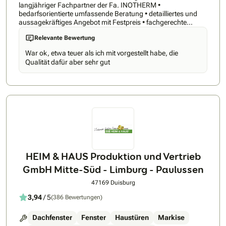
langjähriger Fachpartner der Fa. INOTHERM •
bedarfsorientierte umfassende Beratung • detailliertes und
aussagekräftiges Angebot mit Festpreis • fachgerechte
Montage durch Meisterbetrieb (Metallbau) • Inbetriebnahme
Relevante Bewertung
und Erst-Einspeicherung des Fingerscans durch Montage-
Team Die Firma INOTHERM ist der europäische Marktführer
War ok, etwa teuer als ich mit vorgestellt habe, die
im Bereich hochwertiger Aluminium-Haustüren. Nachfolgend
Qualität dafür aber sehr gut
einige Vorteile: • strikte Einhaltung der bestätigten
Lieferwoche, 6-8 Wochen Lieferzeit • 5 Jahre
Herstellergarantie (auf elektronische Bauteile 3 Jahre) •
Konstruktion: Aluminium, wärmegedämmt, verzugsfrei •
hochwertige Optik, modernste Technik • hohe Sicherheit
bereits in der Standardvariante mit 5-fach Verriegelung und 3
Stück 3-teilige formschöne massive Rollentürbänder • jede
Tür erhält ein Zertifikat mit allen wichtigen Prüfungskriterien
zu: Sicherheit, Dichtigkeit, Wärmedämmung, Schallschutz
etc.
HEIM & HAUS Produktion und Vertrieb
GmbH Mitte-Süd - Limburg - Paulussen
47169 Duisburg
3,94
/ 5
(386 Bewertungen)
Dachfenster
Fenster
Haustüren
Markise