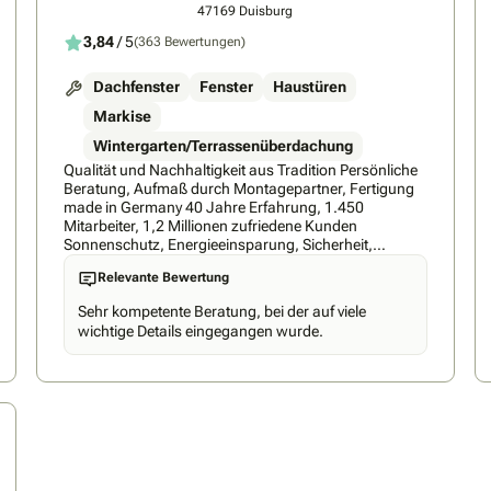
47169 Duisburg
3,84
/ 5
(363 Bewertungen)
Dachfenster
Fenster
Haustüren
Markise
Wintergarten/Terrassenüberdachung
Qualität und Nachhaltigkeit aus Tradition Persönliche
Beratung, Aufmaß durch Montagepartner, Fertigung
made in Germany 40 Jahre Erfahrung, 1.450
Mitarbeiter, 1,2 Millionen zufriedene Kunden
Sonnenschutz, Energieeinsparung, Sicherheit,
Wetterschutz - das sind die Stärken von HEIM & HAUS.
Relevante Bewertung
Hinzu kommt ein einzigartiges Vertriebskonzept: Ohne
den sonst üblichen Zwischenhandel liefern wir direkt
Sehr kompetente Beratung, bei der auf viele
ab Werk maßgefertigte Qualitätsprodukte "Made in
wichtige Details eingegangen wurde.
Germany" - zu einem ausgezeichneten Preis-
Leistungs-Verhältnis. Typisch HEIM & HAUS ist auch
die persönliche Produktberatung durch den HEIM &
HAUS-Fachberater: Direkt vor Ort, also in den vier
Wänden des Kunden, demonstriert er die besonderen
Vorteile der HEIM & HAUS-Produkte und stellt Ihnen
bedarfsorientierte Problemlösungen vor. Anschließend
wird das ausgewählte Produkt nach exaktem Aufmaß
passgenau in eigenen deutschen Werken produziert.