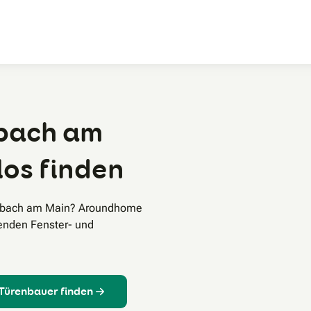
Zum Hauptinhalt
nbach am
los finden
fenbach am Main? Aroundhome
senden Fenster- und
 Türenbauer finden