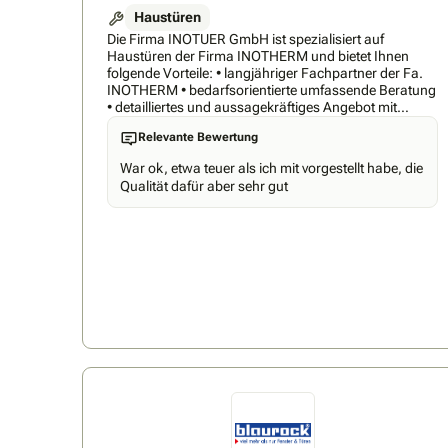
Haustüren
Die Firma INOTUER GmbH ist spezialisiert auf
Haustüren der Firma INOTHERM und bietet Ihnen
folgende Vorteile: • langjähriger Fachpartner der Fa.
INOTHERM • bedarfsorientierte umfassende Beratung
• detailliertes und aussagekräftiges Angebot mit
Festpreis • fachgerechte Montage durch
Relevante Bewertung
Meisterbetrieb (Metallbau) • Inbetriebnahme und Erst-
Einspeicherung des Fingerscans durch Montage-
War ok, etwa teuer als ich mit vorgestellt habe, die
Team Die Firma INOTHERM ist der europäische
Qualität dafür aber sehr gut
Marktführer im Bereich hochwertiger Aluminium-
Haustüren. Nachfolgend einige Vorteile: • strikte
Einhaltung der bestätigten Lieferwoche, 6-8 Wochen
Lieferzeit • 5 Jahre Herstellergarantie (auf
elektronische Bauteile 3 Jahre) • Konstruktion:
Aluminium, wärmegedämmt, verzugsfrei •
hochwertige Optik, modernste Technik • hohe
Sicherheit bereits in der Standardvariante mit 5-fach
Verriegelung und 3 Stück 3-teilige formschöne
massive Rollentürbänder • jede Tür erhält ein Zertifikat
mit allen wichtigen Prüfungskriterien zu: Sicherheit,
Dichtigkeit, Wärmedämmung, Schallschutz etc.