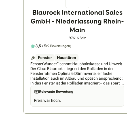
Blaurock International Sales
GmbH - Niederlassung Rhein-
Main
97616 Salz
3,5
/ 5
(9 Bewertungen)
Fenster
Haustüren
FensterWunder“ schont Haushaltskasse und Umwelt
Der Clou: Blaurock integriert den Rollladen in den
Fensterrahmen Optimale Dämmwerte, einfache
Installation auch im Altbau und optisch ansprechend:
In das Fenster ist der Rollladen integriert – das spart in
hohem Maße Energie und schont die Umwelt ohne
Relevante Bewertung
jegliche Beeinträchtigung der Optik. „FensterWunder“
nennt das Unternehmen seine Entwicklung, die nicht
Preis war hoch.
nur in Deutschland, sondern in ganz Europa
Abnehmer findet: Das kombinierte Fenster-Rollladen-
System verbindet eine großzügige Glasfläche aus
hochwertigem Fensterglas mit einer
energiesparenden Konstruktion, ist optisch
ansprechend und es verringert den Wärmeverbrauch