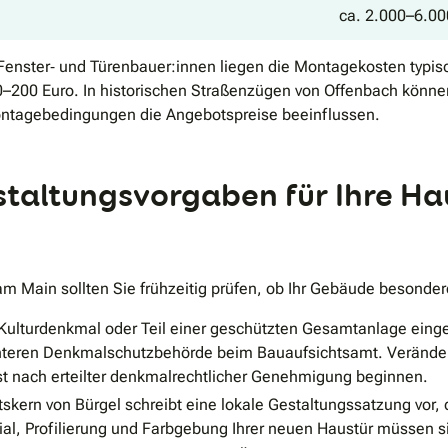
ca. 2.000–6.00
 Fenster‐ und Türenbauer:innen liegen die Montagekosten typi
100–200 Euro. In historischen Straßenzügen von Offenbach kön
ntagebedingungen die Angebotspreise beeinflussen.
altungsvorgaben für Ihre Ha
am Main sollten Sie frühzeitig prüfen, ob Ihr Gebäude besonder
s Kulturdenkmal oder Teil einer geschützten Gesamtanlage eing
teren Denkmalschutzbehörde beim Bauaufsichtsamt. Veränderu
st nach erteilter denkmalrechtlicher Genehmigung beginnen.
tskern von Bürgel schreibt eine lokale Gestaltungssatzung vor,
ial, Profilierung und Farbgebung Ihrer neuen Haustür müssen sic