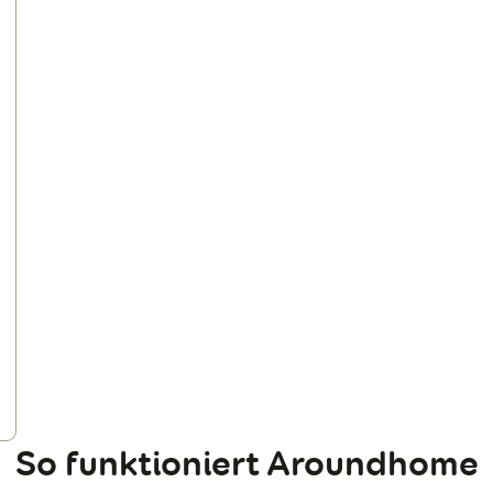
Abgerundet wird das Angebot von HEIM & HAUS
durch versierte Montagepartner, die für eine
fachgerechte Montage und zuverlässigen Service
sorgen. Wie gut das HEIM & HAUS-Produkt- und
Dienstleistungskonzept ankommt, zeigen die
vergangenen vier Jahrzehnte: Bundesweit sind mehr
als 1,2 Millionen Einfamilienhausbesitzer zufriedene
HEIM & HAUS-Kunden.
So funktioniert Aroundhome