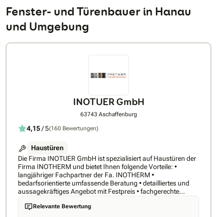
Fenster- und Türenbauer in Hanau
und Umgebung
INOTUER GmbH
63743 Aschaffenburg
4,15
/ 5
(160 Bewertungen)
Haustüren
Die Firma INOTUER GmbH ist spezialisiert auf Haustüren der
Firma INOTHERM und bietet Ihnen folgende Vorteile: •
langjähriger Fachpartner der Fa. INOTHERM •
bedarfsorientierte umfassende Beratung • detailliertes und
aussagekräftiges Angebot mit Festpreis • fachgerechte
Montage durch Meisterbetrieb (Metallbau) • Inbetriebnahme
Relevante Bewertung
und Erst-Einspeicherung des Fingerscans durch Montage-
Team Die Firma INOTHERM ist der europäische Marktführer