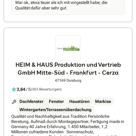
War ok, etwa teuer als ich mit vorgestellt habe, die
im Bereich hochwertiger Aluminium-Haustüren. Nachfolgend
Qualität dafür aber sehr gut
einige Vorteile: • strikte Einhaltung der bestätigten
Lieferwoche, 6-8 Wochen Lieferzeit • 5 Jahre
Herstellergarantie (auf elektronische Bauteile 3 Jahre) •
Konstruktion: Aluminium, wärmegedämmt, verzugsfrei •
hochwertige Optik, modernste Technik • hohe Sicherheit
bereits in der Standardvariante mit 5-fach Verriegelung und 3
Stück 3-teilige formschöne massive Rollentürbänder • jede
Tür erhält ein Zertifikat mit allen wichtigen Prüfungskriterien
zu: Sicherheit, Dichtigkeit, Wärmedämmung, Schallschutz
etc.
HEIM & HAUS Produktion und Vertrieb
GmbH Mitte-Süd - Frankfurt - Cerza
47169 Duisburg
3,84
/ 5
(363 Bewertungen)
Dachfenster
Fenster
Haustüren
Markise
Wintergarten/Terrassenüberdachung
Qualität und Nachhaltigkeit aus Tradition Persönliche
Beratung, Aufmaß durch Montagepartner, Fertigung made in
Germany 40 Jahre Erfahrung, 1.450 Mitarbeiter, 1,2
Millionen zufriedene Kunden Sonnenschutz,