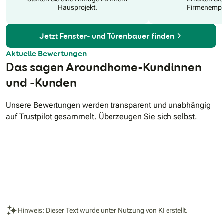
Rollläden, Beschattungen und Überdachungen bis zum
Hausprojekt.
Firmenempf
fachmännischen und schnellen Einbau der neuen Produkte.
Jetzt Fenster- und Türenbauer finden
Aktuelle Bewertungen
Das sagen Aroundhome-Kundinnen
und -Kunden
Unsere Bewertungen werden transparent und unabhängig
auf Trustpilot gesammelt. Überzeugen Sie sich selbst.
Hinweis: Dieser Text wurde unter Nutzung von KI erstellt.