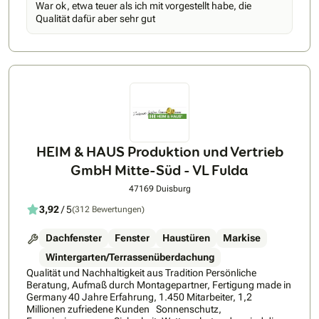
War ok, etwa teuer als ich mit vorgestellt habe, die
im Bereich hochwertiger Aluminium-Haustüren. Nachfolgend
Qualität dafür aber sehr gut
einige Vorteile: • strikte Einhaltung der bestätigten
Lieferwoche, 6-8 Wochen Lieferzeit • 5 Jahre
Herstellergarantie (auf elektronische Bauteile 3 Jahre) •
Konstruktion: Aluminium, wärmegedämmt, verzugsfrei •
hochwertige Optik, modernste Technik • hohe Sicherheit
bereits in der Standardvariante mit 5-fach Verriegelung und 3
Stück 3-teilige formschöne massive Rollentürbänder • jede
Tür erhält ein Zertifikat mit allen wichtigen Prüfungskriterien
zu: Sicherheit, Dichtigkeit, Wärmedämmung, Schallschutz
etc.
HEIM & HAUS Produktion und Vertrieb
GmbH Mitte-Süd - VL Fulda
47169 Duisburg
3,92
/ 5
(312 Bewertungen)
Dachfenster
Fenster
Haustüren
Markise
Wintergarten/Terrassenüberdachung
Qualität und Nachhaltigkeit aus Tradition Persönliche
Beratung, Aufmaß durch Montagepartner, Fertigung made in
Germany 40 Jahre Erfahrung, 1.450 Mitarbeiter, 1,2
Millionen zufriedene Kunden Sonnenschutz,