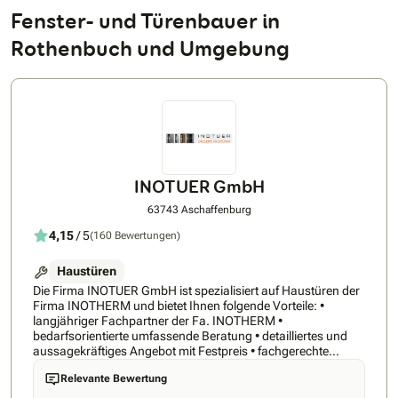
Fenster- und Türenbauer in
Rothenbuch und Umgebung
INOTUER GmbH
63743 Aschaffenburg
4,15
/ 5
(160 Bewertungen)
Haustüren
Die Firma INOTUER GmbH ist spezialisiert auf Haustüren der
Firma INOTHERM und bietet Ihnen folgende Vorteile: •
langjähriger Fachpartner der Fa. INOTHERM •
bedarfsorientierte umfassende Beratung • detailliertes und
aussagekräftiges Angebot mit Festpreis • fachgerechte
Montage durch Meisterbetrieb (Metallbau) • Inbetriebnahme
Relevante Bewertung
und Erst-Einspeicherung des Fingerscans durch Montage-
Team Die Firma INOTHERM ist der europäische Marktführer