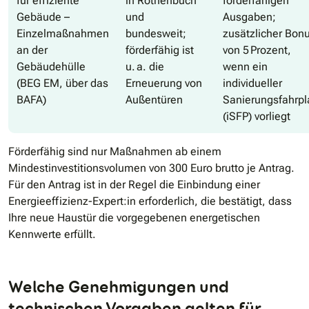
für effiziente
in Rothenbuch
förderfähigen
Gebäude –
und
Ausgaben;
Einzelmaßnahmen
bundesweit;
zusätzlicher Bon
an der
förderfähig ist
von 5 Prozent,
Gebäudehülle
u. a. die
wenn ein
(BEG EM, über das
Erneuerung von
individueller
BAFA)
Außentüren
Sanierungsfahrpl
(iSFP) vorliegt
Förderfähig sind nur Maßnahmen ab einem
Mindestinvestitionsvolumen von 300 Euro brutto je Antrag.
Für den Antrag ist in der Regel die Einbindung einer
Energieeffizienz-Expert:in erforderlich, die bestätigt, dass
Ihre neue Haustür die vorgegebenen energetischen
Kennwerte erfüllt.
Welche Genehmigungen und
technischen Vorgaben gelten für