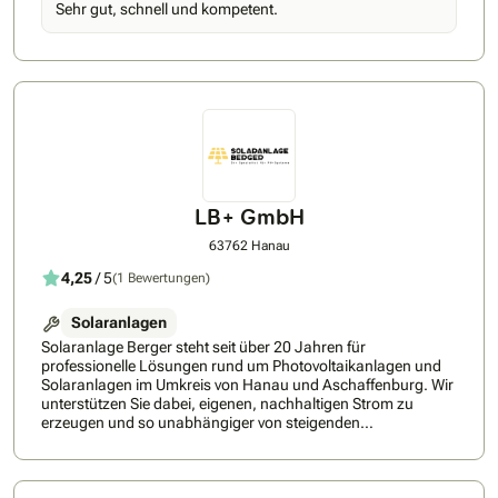
Sehr gut, schnell und kompetent.
geht’s mit unserer Nummer-1-Empfehlung: ✅ Persönliche
Begleitung – Sie erhalten einen festen Energieexperten an
Ihrer Seite, der Sie durch den gesamten Prozess führt und
jederzeit für Ihre Fragen da ist ✅ 360 Grad Komplettlösung -
Nur bei tink.energy erhalten Sie Wärmepumpe, PV-Anlage,
Speicher und Smart Home aus einer Hand, aufeinander
abgestimmt und flexibel kombinierbar ✅ Premium-
Partnernetzwerk - Erhalten Sie Zugang zu führenden Marken
wie Viessmann, Bosch Smart Home, Shelly, tado und vielen
weiteren ✅ Regionale Umsetzung – Planung und Installation
durch geprüfte Meisterbetriebe aus Ihrer Region ✅
LB+ GmbH
Energiemanagement-App - Mit der abgestimmten Lösung
wird Ihre Hardware sicher und einfach über eine App
63762 Hanau
gesteuert ✅ Rundum-Service – Finanzierung, Fördermittel,
4,25
/ 5
(1 Bewertungen)
Wartung und Service inklusive tink hat mit ihren Lösungen für
smartes und energieeffizientes Wohnen seit 2016 bereits
über 2 Millionen zufriedene Kund*innen überzeugt. Dieses
Solaranlagen
Fundament macht tink.energy zu einem verlässlichen Partner
Solaranlage Berger steht seit über 20 Jahren für
für Ihre persönliche Energiewende – mit Erfahrung,
professionelle Lösungen rund um Photovoltaikanlagen und
etablierten Marken und einem klaren Fokus auf nachhaltige
Solaranlagen im Umkreis von Hanau und Aschaffenburg. Wir
Lösungen. Nächster Schritt: Ihren Termin können Sie bequem
unterstützen Sie dabei, eigenen, nachhaltigen Strom zu
online über tinkenergy.de buchen – inkl. Ersparnispotenzial in
erzeugen und so unabhängiger von steigenden
nur 2 Minuten.
Energiepreisen zu werden. Unser Angebot umfasst die
ganzheitliche Planung und Installation von
Photovoltaikanlagen auf Dächern, die Integration von