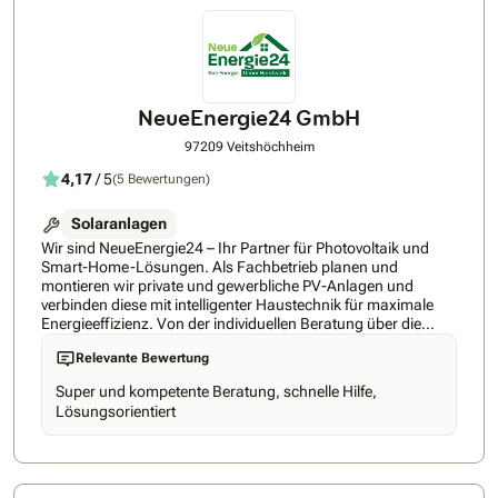
Batteriespeichersystemen zur optimalen
Eigenverbrauchssteigerung sowie die Einrichtung moderner
Wallboxen für Elektrofahrzeuge.Unser Service beginnt mit
einer individuellen Beratung und einer ausführlichen
Wirtschaftlichkeitsprüfung inklusive Ertragsberechnung. Wir
begleiten Sie von der Fördermittelberatung bis zur
NeueEnergie24 GmbH
Realisierung Ihres Solarprojekts und stehen Ihnen auch nach
der Installation mit Wartung und Service zur Seite. Ziel ist es,
97209 Veitshöchheim
Ihnen eine ökologisch sinnvolle und wirtschaftliche
Energielösung zu bieten, die auch zukünftigen Generationen
4,17
/ 5
(5 Bewertungen)
zugutekommt.
Solaranlagen
Wir sind NeueEnergie24 – Ihr Partner für Photovoltaik und
Smart-Home-Lösungen. Als Fachbetrieb planen und
montieren wir private und gewerbliche PV-Anlagen und
verbinden diese mit intelligenter Haustechnik für maximale
Energieeffizienz. Von der individuellen Beratung über die
Anlagenplanung bis zur fachgerechten Installation begleiten
Relevante Bewertung
wir Sie zuverlässig auf dem Weg in eine nachhaltige und
unabhängige Energiezukunft. Dabei setzen wir auf
Super und kompetente Beratung, schnelle Hilfe,
Markenqualität, fortschrittliche Technologien und einen
Lösungsorientiert
Service, der Ihre Anforderungen in den Mittelpunkt stellt. Über
unseren energie24.shop erhalten Sie zudem ausgewählte
Komponenten und Zubehör für Solar und Smart Home – ideal
abgestimmt auf Ihre Projekte. Unser Anspruch: langlebige
Systeme, hohe Erträge und smarte Lösungen, die Ihren Alltag