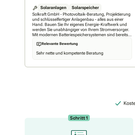
und langlebig installiert wird. Dabei verbinden wir
Solaranlagen
Solarspeicher
erstklassige Handwerksqualität mit fairen Preisen und
Solkraft GmbH - Photovoltaik-Beratung, Projektierung
unserer Bestpreisgarantie – für ein Ergebnis, auf das
und schlüsselfertiger Anlagenbau - alles aus einer
Sie sich viele Jahre verlassen können.Günstig kaufen
Hand. Bauen Sie Ihr eigenes Energie-Kraftwerk und
kann teuer werden.Wer langfristig denkt, wählt von
werden Sie unabhängiger von Ihrem Stromversorger.
Anfang an kompromisslose QualitätEnura Energie
Mit modernen Batteriespeichersystemen sind bereits
GmbH
heute hohe Autarkiegrade möglich. Qualifizierte
Relevante Bewertung
Mitarbeiter, fachliche Kompetenz und zufriedene
Kunden zeichnen uns aus.
Sehr nette und kompetente Beratung
Koste
Schritt 1