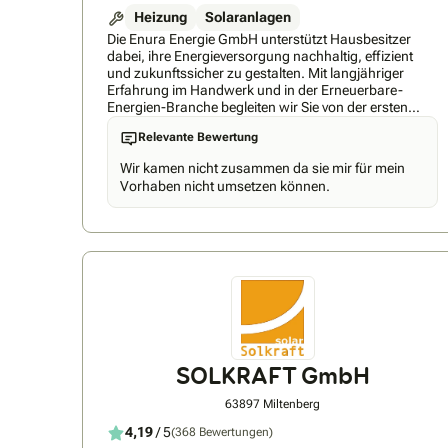
Heizung
Solaranlagen
Die Enura Energie GmbH unterstützt Hausbesitzer
dabei, ihre Energieversorgung nachhaltig, effizient
und zukunftssicher zu gestalten. Mit langjähriger
Erfahrung im Handwerk und in der Erneuerbare-
Energien-Branche begleiten wir Sie von der ersten
Beratung bis zur fertigen Installation und weiter im
Relevante Bewertung
Aftersale – kompetent, persönlich und
zuverlässig.Jedes Zuhause ist einzigartig. Deshalb
Wir kamen nicht zusammen da sie mir für mein
entwickeln wir individuelle Lösungen, die genau auf
Vorhaben nicht umsetzen können.
Ihre Bedürfnisse abgestimmt sind. Mithilfe modernster
3D-Planung zeigen wir Ihnen bereits vor der
Installation, wie Ihre Photovoltaikanlage oder
Wärmepumpe aussehen wird und wie Sie das
Potenzial Ihres Hauses optimal nutzen können.Für
unsere Projekte setzen wir ausschließlich auf
hochwertige Komponenten namhafter Hersteller. So
profitieren Sie von hoher Qualität, einer langen
Lebensdauer und attraktiven Garantiezeiten – für eine
Investition, die sich über viele Jahre auszahlt.Unser
erfahrenes Handwerkerteam steht für präzise,
SOLKRAFT GmbH
saubere und fachgerechte Arbeit nach höchsten
Qualitätsstandards. Mit handwerklichem Know-how,
63897 Miltenberg
einer sorgfältigen Ausführung und einem hohen
Anspruch an jedes Detail sorgen wir dafür, dass Ihre
4,19
/ 5
(368 Bewertungen)
Photovoltaikanlage oder Wärmepumpe zuverlässig