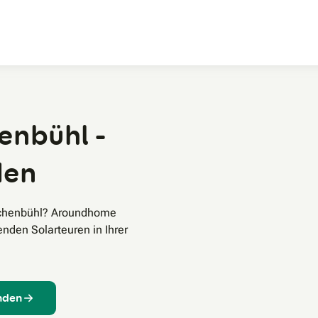
Zum Hauptinhalt
enbühl -
den
Eichenbühl? Aroundhome
enden Solarteuren in Ihrer
inden