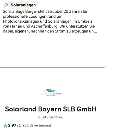
Solaranlagen
Solaranlage Berger steht seit über 20 Jahren für
professionelle Lösungen rund um
Photovoltaikanlagen und Solaranlagen im Umkreis
von Hanau und Aschaffenburg. Wir unterstützen Sie
dabei, eigenen, nachhaltigen Strom zu erzeugen und
so unabhängiger von steigenden Energiepreisen zu
werden. Unser Angebot umfasst die ganzheitliche
Planung und Installation von Photovoltaikanlagen auf
Dächern, die Integration von
Batteriespeichersystemen zur optimalen
Eigenverbrauchssteigerung sowie die Einrichtung
moderner Wallboxen für Elektrofahrzeuge.Unser
Service beginnt mit einer individuellen Beratung und
einer ausführlichen Wirtschaftlichkeitsprüfung
inklusive Ertragsberechnung. Wir begleiten Sie von der
Fördermittelberatung bis zur Realisierung Ihres
Solarprojekts und stehen Ihnen auch nach der
Installation mit Wartung und Service zur Seite. Ziel ist
es, Ihnen eine ökologisch sinnvolle und wirtschaftliche
Energielösung zu bieten, die auch zukünftigen
Solarland Bayern SLB GmbH
Generationen zugutekommt.
85748 Garching
3,97
/ 5
(982 Bewertungen)