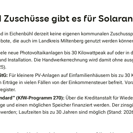
Zuschüsse gibt es für Solaran
ind in Eichenbühl derzeit keine eigenen kommunalen Zuschusspr
bote, die auch im Landkreis Miltenberg genutzt werden könne
iele neue Photovoltaikanlagen bis 30 Kilowattpeak auf oder in
und Installation. Die Handwerkerrechnung wird damit ohne aus
25).
StG:
Für kleinere PV‐Anlagen auf Einfamilienhäusern bis zu 30
n Erträge in vielen Fällen von der Einkommensteuer befreit. Vo
egister.
andard“ (KfW‐Programm 270):
Über die Kreditanstalt für Wied
lage und einen möglichen Speicher finanziert werden. Der zinsg
erden; Laufzeiten bis zu 30 Jahren sind möglich (Stand: 2026