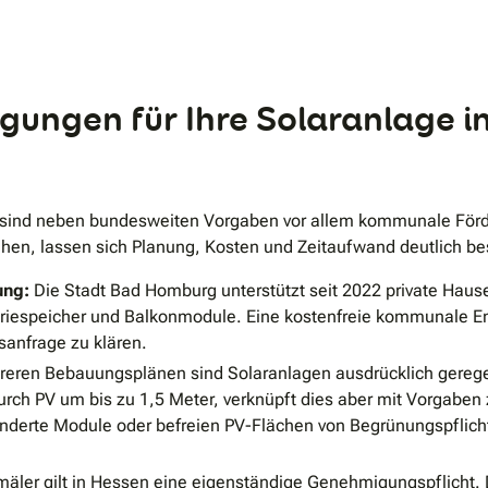
Berlin und Hamburg. Dabei leiten uns klare
Grundwerte: menschzentriert, nachhaltig, exzellent
und zukunftsorientiert. Gleichzeitig investieren wir
konsequent in die Zukunft: 2026 entsteht unser neues,
.
großes COPPEN-Headquarter in Bad Dürkheim
(Rheinland-Pfalz) – als Heimatbasis,
ungen für Ihre Solaranlage i
Innovationszentrum und Plattform für weiteres
Wachstum. Unser Zielbild bleibt klar: vollständig
integrierte Premium-Energieökosysteme –
technologisch führend, vernetzt und skalierbar – für
maximale Effizienz, Komfort und Unabhängigkeit.
he sind neben bundesweiten Vorgaben vor allem kommunale Fö
hen, lassen sich Planung, Kosten und Zeitaufwand deutlich be
ung:
Die Stadt Bad Homburg unterstützt seit 2022 private Haus
tteriespeicher und Balkonmodule. Eine kostenfreie kommunale En
sanfrage zu klären.
reren Bebauungsplänen sind Solaranlagen ausdrücklich gerege
ch PV um bis zu 1,5 Meter, verknüpft dies aber mit Vorgaben 
nderte Module oder befreien PV-Flächen von Begrünungspflicht
äler gilt in Hessen eine eigenständige Genehmigungspflicht. 