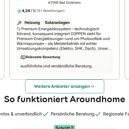
67098 Bad Dürkheim
4,24
/ 5
(181 Bewertungen)
Heizung
Solaranlagen
1) Premium-Energieökosystem – technologisch
führend, konsequent integriert COPPEN steht für
Premium-Energielösungen rund um Photovoltaik und
Wärmepumpen – als Meisterbetrieb mit echter
Umsetzungskompetenz (Elektro, SHK, Dach). Unser
Anspruch: ein durchdachtes Gesamtsystem statt
Relevante Bewertung
Insellösungen. Dafür verbinden wir Entwicklung und
Produktion mit Planung und Installation und setzen
ausführliche und verständliche Beratung.
bewusst auf ausschließlich Geräte aus unserem
Portfolio auf höchstem technologischem Niveau, die
wir kontinuierlich weiterentwickeln. So entsteht ein
integriertes Ökosystem aus PV, Speicher, Wallbox,
Weitere Anbieter anzeigen
Wärmepumpe und intelligentem Energiemanagement
(inkl. App/Connectivity) – ergänzt auf Wunsch um
So funktioniert Aroundhome
passende Tarif- bzw. Stromlösungen wie COPPEN
Strom. 2) Verbindliche Umsetzung – von der
gemeinsamen Planung bis zur schlüsselfertigen
Anlage Hinter COPPEN steht ein Team von über 200
nlos & unverbindlich
Persönliche Beratung
Regionale F
Mitarbeitenden – darunter Meister, Techniker und
Projektprofis sowie fest eingespielte Montageteams.
Das macht uns schnell, zuverlässig und vor allem
Schritt 2