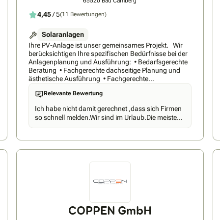
65520 Bad Camberg
4,45
/ 5
(11 Bewertungen)
Solaranlagen
Ihre PV-Anlage ist unser gemeinsames Projekt. Wir
berücksichtigen Ihre spezifischen Bedürfnisse bei der
Anlagenplanung und Ausführung: • Bedarfsgerechte
Beratung • Fachgerechte dachseitige Planung und
ästhetische Ausführung • Fachgerechte
elektrotechnische Planung und Ausführung •
Relevante Bewertung
Umfassende Einweisung in die Anlage und
Softwareanwendungen Service, Wartung und
Ich habe nicht damit gerechnet ,dass sich Firmen
zuverlässige Anlagenbetreuung inklusive •
so schnell melden.Wir sind im Urlaub.Die meisten
Regelmässiger Updateservice • Regelmässige Analyse
Firmen haben erst nach dem 27.7.einen Termin
der Anlagenleistung • Regelmässige Wartung Ihrer
mit uns.LG Regina Feger.PS.Mit einer F.hatten Wir
Anlage vor Ort
Termin
COPPEN GmbH