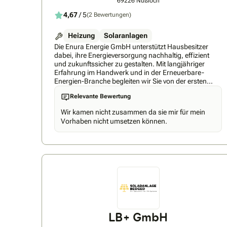
69226 Nußloch
4,67
/ 5
(2 Bewertungen)
Heizung
Solaranlagen
Die Enura Energie GmbH unterstützt Hausbesitzer
dabei, ihre Energieversorgung nachhaltig, effizient
und zukunftssicher zu gestalten. Mit langjähriger
Erfahrung im Handwerk und in der Erneuerbare-
Energien-Branche begleiten wir Sie von der ersten
Beratung bis zur fertigen Installation und weiter im
Relevante Bewertung
Aftersale – kompetent, persönlich und
zuverlässig.Jedes Zuhause ist einzigartig. Deshalb
Wir kamen nicht zusammen da sie mir für mein
entwickeln wir individuelle Lösungen, die genau auf
Vorhaben nicht umsetzen können.
Ihre Bedürfnisse abgestimmt sind. Mithilfe modernster
3D-Planung zeigen wir Ihnen bereits vor der
Installation, wie Ihre Photovoltaikanlage oder
Wärmepumpe aussehen wird und wie Sie das
Potenzial Ihres Hauses optimal nutzen können.Für
unsere Projekte setzen wir ausschließlich auf
hochwertige Komponenten namhafter Hersteller. So
profitieren Sie von hoher Qualität, einer langen
Lebensdauer und attraktiven Garantiezeiten – für eine
Investition, die sich über viele Jahre auszahlt.Unser
erfahrenes Handwerkerteam steht für präzise,
LB+ GmbH
saubere und fachgerechte Arbeit nach höchsten