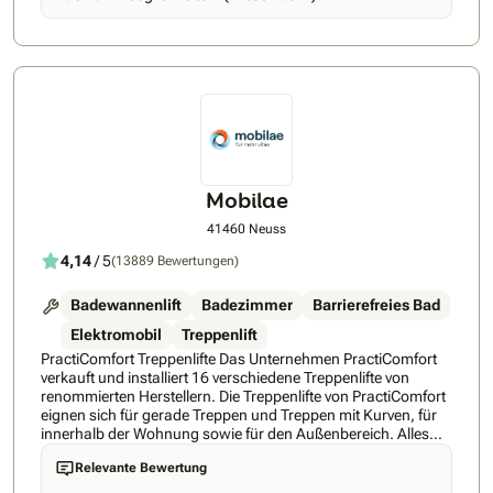
wir dafür, dass Ihre Wünsche fachgerecht umgesetzt werden
– von der Planung bis zur Fertigstellung. Unser Ziel ist es,
Ihnen praktische und nachhaltige Lösungen für Ihr Zuhause
zu liefern, damit Sie sich stets auf Ihre Haustechnik verlassen
können
Mobilae
41460 Neuss
4,14
/ 5
(13889 Bewertungen)
Badewannenlift
Badezimmer
Barrierefreies Bad
Elektromobil
Treppenlift
PractiComfort Treppenlifte Das Unternehmen PractiComfort
verkauft und installiert 16 verschiedene Treppenlifte von
renommierten Herstellern. Die Treppenlifte von PractiComfort
eignen sich für gerade Treppen und Treppen mit Kurven, für
innerhalb der Wohnung sowie für den Außenbereich. Alles
Wichtige zu PractiComfort Treppenlifte finden Sie hier. Das
Relevante Bewertung
Sortiment von PractiComfort umfasst Treppenlifte, E-Mobile,
Einstiegsbadewannen, Badelifte und Privatlifte. Mit den