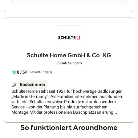
Angebote unterbreiten. Sie erhalten gerade Treppenlifte
schon ab 3.450€ und Kurvenlifte ab 7.950€. PractiComfort
bieten Ihnen einen Vor-Ort-Service durch unsere eigenen
Service Techniker.
Schulte Home GmbH & Co. KG
59846 Sundern
0
/ 5
(0 Bewertungen)
Badezimmer
Schulte Home steht seit 1921 für hochwertige Badlösungen
„Made in Germany“. Als Familienunternehmen aus Sundern
verbindet Schulte innovative Produkte mit umfassendem
Service – von der Planung bis hin zur fachgerechten
Montage.Mit der professionellen Duschplatzsanierung
verwandelt Schulte bestehende Duschen schnell, sauber und
zuverlässig in moderne Wohlfühlbereiche. Der
So funktioniert Aroundhome
Komplettservice umfasst die Demontage und Entsorgung des
alten Duschplatzes, die Montage einer neuen Duschwanne