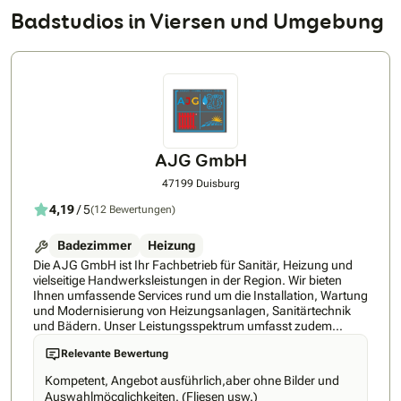
Badstudios in Viersen und Umgebung
AJG GmbH
47199 Duisburg
4,19
/ 5
(12 Bewertungen)
Badezimmer
Heizung
Die AJG GmbH ist Ihr Fachbetrieb für Sanitär, Heizung und
vielseitige Handwerksleistungen in der Region. Wir bieten
Ihnen umfassende Services rund um die Installation, Wartung
und Modernisierung von Heizungsanlagen, Sanitärtechnik
und Bädern. Unser Leistungsspektrum umfasst zudem
Projekte im Bereich Renovierung, Wärmepumpen und die
Relevante Bewertung
Gestaltung von Außenanlagen wie Terrassen, Treppen,
Zäunen und Gartenbereichen. Mit langjähriger Erfahrung,
Kompetent, Angebot ausführlich,aber ohne Bilder und
handwerklicher Präzision und individueller Beratung sorgen
Auswahlmöcglichkeiten. (Fliesen usw.)