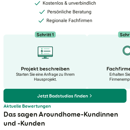
inklusive fachgerechter Verbundabdichtung sowie nahezu
Kostenlos & unverbindlich
fugenlose Wandverkleidungsplatten, welche direkt auf
vorhandene Fliesen geklebt werden können und die
Persönliche Beratung
Installation von Armatur und Duschkabine. Der gesamte
Umbau erfolgt in der Regel innerhalb von nur 2 bis 3 Tagen
Regionale Fachfirmen
und verursacht deutlich weniger Lärm und Schmutz als eine
klassische Badsanierung.
Schritt 1
Schri
N
Projekt beschreiben
Fachfirm
Starten Sie eine Anfrage zu Ihrem
Erhalten Si
Hausprojekt.
Firmenempf
Jetzt Badstudios finden
Aktuelle Bewertungen
Das sagen Aroundhome-Kundinnen
und -Kunden