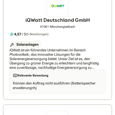
iQWatt Deutschland GmbH
41061 Mönchengladbach
4,57
/ 5
(6 Bewertungen)
Solaranlagen
iQWatt ist ein führendes Unternehmen im Bereich
Photovoltaik, das innovative Lösungen für die
Solarenergieversorgung bietet. Unser Ziel ist es, den
Übergang zu grüner Energie zu erleichtern und langfristig
eine zuverlässige, nachhaltige Energieversorgung zu
gewährleisten. Mit maßgeschneiderten PV-Systemen,
Relevante Bewertung
persönlicher Beratung und erstklassigem Service machen wir
Sie energieunabhängig und unterstützen Sie bei jedem
Können den Auftrag nicht ausführen (Batterispeicher
Schritt, von der Planung bis zu der Zeit nach der Installation.
erweiterungnhj
Ihr Weg zu einer nachhaltigen Zukunft beginnt bei iQWatt.