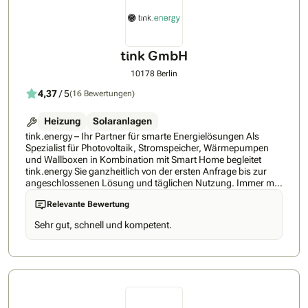
tink GmbH
10178 Berlin
4,37
/ 5
(16 Bewertungen)
Heizung
Solaranlagen
tink.energy – Ihr Partner für smarte Energielösungen Als
Spezialist für Photovoltaik, Stromspeicher, Wärmepumpen
und Wallboxen in Kombination mit Smart Home begleitet
tink.energy Sie ganzheitlich von der ersten Anfrage bis zur
angeschlossenen Lösung und täglichen Nutzung. Immer mit
dem Anspruch, höchste Qualität mit regionaler Expertise zu
Relevante Bewertung
verbinden – für eine Lösung, die langfristig Ihre Energiekosten
senkt und auf Ihre Bedürfnisse abgestimmt ist. So einfach
Sehr gut, schnell und kompetent.
geht’s mit unserer Nummer-1-Empfehlung: ✅ Persönliche
Begleitung – Sie erhalten einen festen Energieexperten an
Ihrer Seite, der Sie durch den gesamten Prozess führt und
jederzeit für Ihre Fragen da ist ✅ 360 Grad Komplettlösung -
Nur bei tink.energy erhalten Sie Wärmepumpe, PV-Anlage,
Speicher und Smart Home aus einer Hand, aufeinander
abgestimmt und flexibel kombinierbar ✅ Premium-