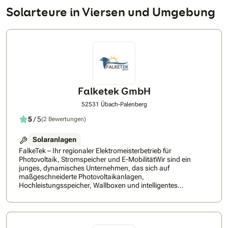
Solarteure in Viersen und Umgebung
Falketek GmbH
52531 Übach-Palenberg
5
/ 5
(2 Bewertungen)
Solaranlagen
FalkeTek – Ihr regionaler Elektromeisterbetrieb für
Photovoltaik, Stromspeicher und E-MobilitätWir sind ein
junges, dynamisches Unternehmen, das sich auf
maßgeschneiderte Photovoltaikanlagen,
Hochleistungsspeicher, Wallboxen und intelligentes
Energiemanagement spezialisiert hat. Als regionaler
Elektromeisterbetrieb mit eigenem, ausgebildetem Team
setzen wir auf echtes Handwerk – ohne Subunternehmer,
ohne Callcenter und ohne Anzahlung.Unsere Spezialisierung: