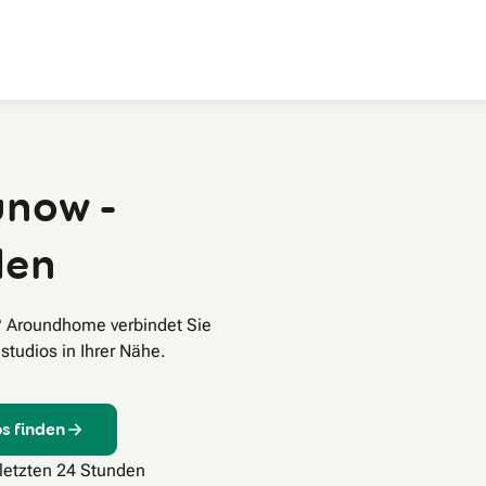
Zum Hauptinhalt
unow -
den
? Aroundhome verbindet Sie
tudios in Ihrer Nähe.
s finden
 letzten 24 Stunden