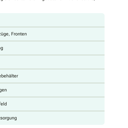
züge, Fronten
ng
ebehälter
ugen
feld
tsorgung