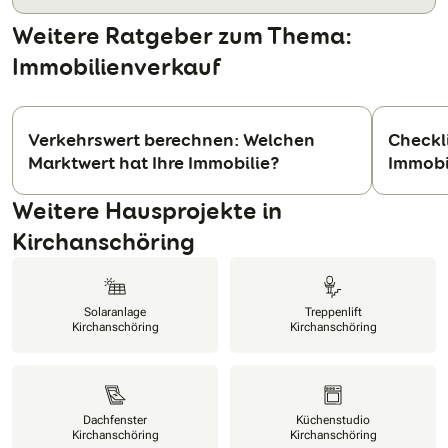
Weitere Ratgeber zum Thema:
Immobilienverkauf
Verkehrswert berechnen: Welchen
Checkli
Marktwert hat Ihre Immobilie?
Immobi
N
Weitere Hausprojekte in
Kirchanschöring
Solaranlage
Treppenlift
Kirchanschöring
Kirchanschöring
Dachfenster
Küchenstudio
Kirchanschöring
Kirchanschöring