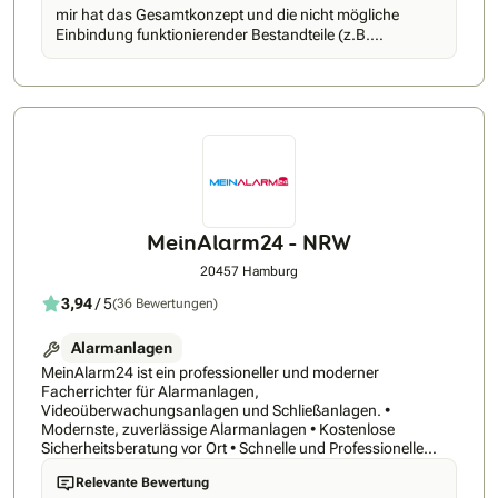
auch in Deutschland. Unsere Unternehmenszentrale in
mir hat das Gesamtkonzept und die nicht mögliche
Ratingen zählt seit der Eröffnung im September 2018 bereits
Einbindung funktionierender Bestandteile (z.B.
über 400 Mitarbeiter. Und wir möchten gern mit Dir weiter
Tür-/Toröffnung, Sirenen, etc.) nicht gefallen, deshalb
wachsen.
kam es nicht in die nähere Auswahl.
MeinAlarm24 - NRW
20457 Hamburg
3,94
/ 5
(36 Bewertungen)
Alarmanlagen
MeinAlarm24 ist ein professioneller und moderner
Facherrichter für Alarmanlagen,
Videoüberwachungsanlagen und Schließanlagen. •
Modernste, zuverlässige Alarmanlagen • Kostenlose
Sicherheitsberatung vor Ort • Schnelle und Professionelle
Installation MeinAlarm24 ist Ihr zuverlässiger Partner für
Relevante Bewertung
professionelle Sicherheitstechnik, wie z.B. Alarmanlagen,