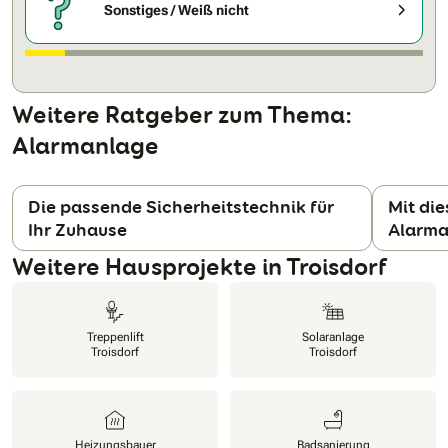
Sonstiges / Weiß nicht
Weitere Ratgeber zum Thema:
Alarmanlage
Die passende Sicherheitstechnik für
Mit die
Ihr Zuhause
Alarma
N
Weitere Hausprojekte in Troisdorf
Treppenlift
Solaranlage
Troisdorf
Troisdorf
Heizungsbauer
Badsanierung