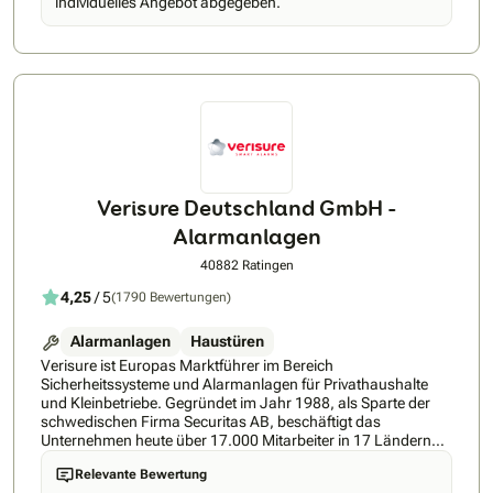
individuelles Angebot abgegeben.
schnellem Versand machen SAT-KING zu einem
zuverlässigen Partner – egal ob für den Eigenheimbesitzer,
Antennenbauer oder Elektronikfachbetrieb. Von
Einsteigerlösungen bis zu komplexen SAT-Verteilsystemen
erhalten Sie alles aus einer Hand, inklusive kompetentem
Kundenservice und Ersatzteilversorgung.
Verisure Deutschland GmbH -
Alarmanlagen
40882 Ratingen
4,25
/ 5
(1790 Bewertungen)
Alarmanlagen
Haustüren
Verisure ist Europas Marktführer im Bereich
Sicherheitssysteme und Alarmanlagen für Privathaushalte
und Kleinbetriebe. Gegründet im Jahr 1988, als Sparte der
schwedischen Firma Securitas AB, beschäftigt das
Unternehmen heute über 17.000 Mitarbeiter in 17 Ländern
weltweit. Mehr als 5 Millionen Kunden vertrauen mittlerweile
Relevante Bewertung
unserer Smart-Home Technologie und jetzt gibt es Verisure