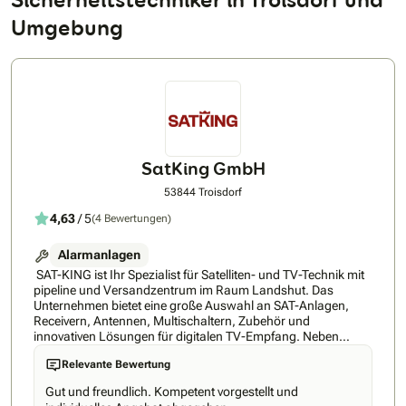
Umgebung
SatKing GmbH
53844 Troisdorf
4,63
/ 5
(4 Bewertungen)
Alarmanlagen
SAT-KING ist Ihr Spezialist für Satelliten- und TV-Technik mit
pipeline und Versandzentrum im Raum Landshut. Das
Unternehmen bietet eine große Auswahl an SAT-Anlagen,
Receivern, Antennen, Multischaltern, Zubehör und
innovativen Lösungen für digitalen TV-Empfang. Neben
hochwertigen Produkten namhafter Marken profitieren
Relevante Bewertung
Privat- und Geschäftskunden von umfassender Beratung,
maßgeschneiderten Systemlösungen und technischem
Gut und freundlich. Kompetent vorgestellt und
Support. Die langjährige Erfahrung und der Online-Shop mit