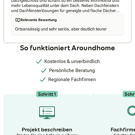
Dachgeschoss und schafft so ein besseres Wohnklima und
mehr Lebensqualität unter dem Dach. Neben Dachfenstern
und Dachfensterlösungen für geneigte und flache Dächer
bietet Velux auch Produkte für den Hitze- und Sonnenschutz
Relevante Bewertung
sowie Smart Home Lösungen. Entdecken Sie die
Produktvielfalt von VELUX und lassen Sie sich von uns
Ortsansässig und sehr seriös, aber deutlich teurer
beraten. Buchen Sie ihre Beratung direkt hier beim VELUX
Beratungsservice: Bookings – – Outlook
So funktioniert Aroundhome
Kostenlos & unverbindlich
Persönliche Beratung
Regionale Fachfirmen
Schritt 1
Schri
N
Projekt beschreiben
Fachfirm