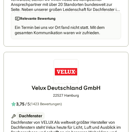
Ansprechpartner mit über 20 Standorten bundesweit zur
Seite. Neben unserer großen Leidenschaft für Dachfenster ist
es unser oberstes Ziel, die Bedürfnisse unserer Kunden
Relevante Bewertung
umfassend zu erfüllen – durch individuelle Lösungen und
Produkte höchster Qualität. Unsere Liebe für das
Ein Termin bei uns vor Ort fand nicht statt. Mit dem
Nischenprodukt Dachfenster entdeckten wir schnell – und
gesamten Kommunikation waren wir zufrieden.
fanden so unsere Bestimmung für den reibungslosen
Dachfenster-Austausch. Dabei verfolgen wir stets eine Vision:
den unkomplizierten und schnellen Dachfenster-Austausch
mithilfe eines innovativen Maß-Renovierungs-Verfahren vom
Weltunternehmen FAKRO. Ob Flensburg oder München – mit
20 Standorten sind wir in ganz Deutschland zuhause. So
können wir schnelle Reaktionszeiten gewährleisten und
stellen eine flächendeckende Qualität sicher. Unsere
Mitarbeiter werden hierzu bundesweit einheitlich geschult.
Velux Deutschland GmbH
22527 Hamburg
3,75
/ 5
(1423 Bewertungen)
Dachfenster
Dachfenster von VELUX Als weltweit größter Hersteller von
Dachfenstern steht Velux heute für Licht, Luft und Ausblick im