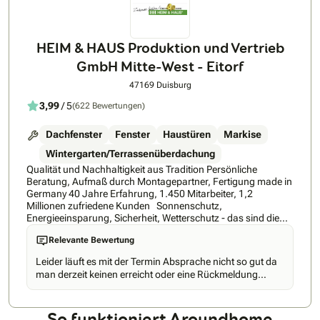
HEIM & HAUS Produktion und Vertrieb
GmbH Mitte-West - Eitorf
47169 Duisburg
3,99
/ 5
(622 Bewertungen)
Dachfenster
Fenster
Haustüren
Markise
Wintergarten/Terrassenüberdachung
Qualität und Nachhaltigkeit aus Tradition Persönliche
Beratung, Aufmaß durch Montagepartner, Fertigung made in
Germany 40 Jahre Erfahrung, 1.450 Mitarbeiter, 1,2
Millionen zufriedene Kunden Sonnenschutz,
Energieeinsparung, Sicherheit, Wetterschutz - das sind die
Stärken von HEIM & HAUS. Hinzu kommt ein einzigartiges
Relevante Bewertung
Vertriebskonzept: Ohne den sonst üblichen Zwischenhandel
liefern wir direkt ab Werk maßgefertigte Qualitätsprodukte
Leider läuft es mit der Termin Absprache nicht so gut da
"Made in Germany" - zu einem ausgezeichneten Preis-
man derzeit keinen erreicht oder eine Rückmeldung
Leistungs-Verhältnis. Typisch HEIM & HAUS ist auch die
bekommt was sehr schade ist aber ich denke es wird
persönliche Produktberatung durch den HEIM & HAUS-
kommenansonsten alles gut
Fachberater: Direkt vor Ort, also in den vier Wänden des
So funktioniert Aroundhome
Kunden, demonstriert er die besonderen Vorteile der HEIM &