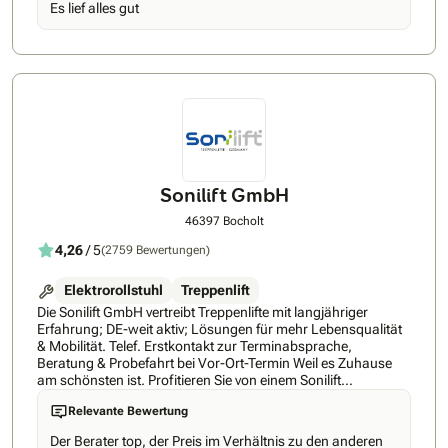
Es lief alles gut
betreuen moderne Liftsysteme für ein selbstbestimmtes und
barrierefreies Wohnen– im Alter, nach Krankheit oder bei
dauerhaften körperlichen Einschränkungen. Dabei setzen wir
konsequent auf Qualität, Sicherheit und langfristige
Zuverlässigkeit. Als erfahrener Fachbetrieb sind wir
besonders stark bei individuell anspruchsvollen
Einbausituationen. Auch bei engen Treppen,
Sondergrundrissen oder komplexen baulichen
Gegebenheiten finden wir eine passgenaue, saubere Lösung
– technisch durchdacht und optisch stimmig. Unsere Stärken
auf einen Blick • Kostenloser Vor-Ort-Beratungstermin inkl.
Sonilift GmbH
individueller Bedarfsermittlung • Herstellerunabhängige,
ehrliche Beratung – die Lösung steht im Mittelpunkt, nicht das
46397 Bocholt
Produkt • Eigene, festangestellte Montageteams mit
4,26
/ 5
(2759 Bewertungen)
regelmäßigen Herstellerschulungen
Elektrorollstuhl
Treppenlift
Die Sonilift GmbH vertreibt Treppenlifte mit langjähriger
Erfahrung; DE-weit aktiv; Lösungen für mehr Lebensqualität
& Mobilität. Telef. Erstkontakt zur Terminabsprache,
Beratung & Probefahrt bei Vor-Ort-Termin Weil es Zuhause
am schönsten ist. Profitieren Sie von einem Sonilift
Treppenlift, damit auch Ihr Zuhause Ihr Zuhause bleibt.
Relevante Bewertung
Exzellenter Service & umfassende Beratung - Ihr Partner für
Ihren Treppenlift - alles aus einer Hand! Auch nach
Der Berater top, der Preis im Verhältnis zu den anderen